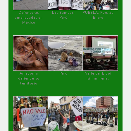
Defensoras
Las Bambas,
PUEBLA, Pue, 27
amenazadas en
Perú
Enero
México
Amazonía
Perú
Valle del Elqui
defiende su
sin minería.
territorio