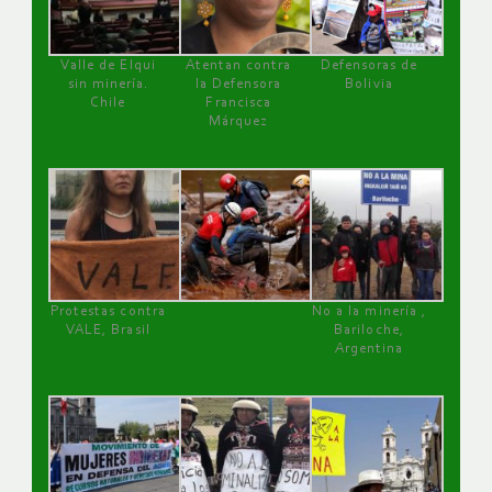
Valle de Elqui
Atentan contra
Defensoras de
sin minería.
la Defensora
Bolivia
Chile
Francisca
Márquez
Protestas contra
No a la minería ,
VALE, Brasil
Bariloche,
Argentina