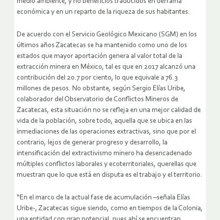
medio ambiente, y no beneficios traducidos en derrama
económica y en un reparto de la riqueza de sus habitantes.
De acuerdo con el Servicio Geológico Mexicano (SGM) en los
últimos años Zacatecas se ha mantenido como uno de los
estados que mayor aportación genera al valor total de la
extracción minera en México, tal es que en 2017 alcanzó una
contribución del 20.7 por ciento, lo que equivale a 76.3
millones de pesos. No obstante, según Sergio Elías Uribe,
colaborador del Observatorio de Conflictos Mineros de
Zacatecas, esta situación no se refleja en una mejor calidad de
vida de la población, sobre todo, aquella que se ubica en las
inmediaciones de las operaciones extractivas, sino que por el
contrario, lejos de generar progreso y desarrollo, la
intensificación del extractivismo minero ha desencadenado
múltiples conflictos laborales y ecoterritoriales, querellas que
muestran que lo que está en disputa es el trabajo y el territorio.
“En el marco de la actual fase de acumulación –señala Elías
Uribe-, Zacatecas sigue siendo, como en tiempos de la Colonia,
una entidad con gran potencial, pues ahí se encuentran