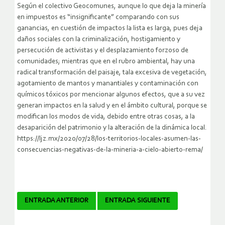
Según el colectivo Geocomunes, aunque lo que deja la minería
en impuestos es “insignificante” comparando con sus
ganancias, en cuestión de impactos la lista es larga, pues deja
daños sociales con la criminalización, hostigamiento y
persecución de activistas y el desplazamiento forzoso de
comunidades; mientras que en el rubro ambiental, hay una
radical transformación del paisaje, tala excesiva de vegetación,
agotamiento de mantos y manantiales y contaminación con
químicos tóxicos por mencionar algunos efectos, que a su vez
generan impactos en la salud y en el ámbito cultural, porque se
modifican los modos de vida, debido entre otras cosas, a la
desaparición del patrimonio y la alteración de la dinámica local.
https://ljz.mx/2020/07/28/los-territorios-locales-asumen-las-
consecuencias-negativas-de-la-mineria-a-cielo-abierto-rema/
Navegador
ENTRADA ANTERIOR
ENTRADA SIGUIENTE
de