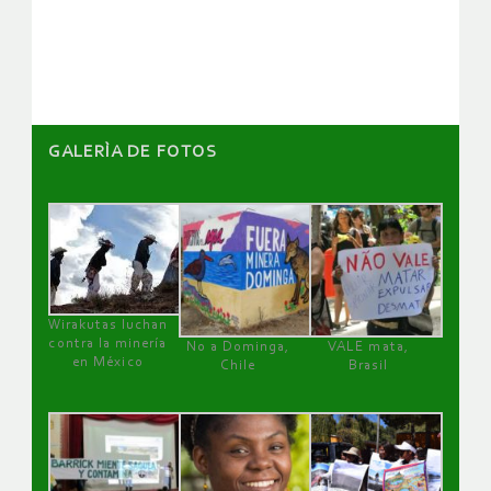
artículos
GALERÌA DE FOTOS
Wirakutas luchan
contra la minería
No a Dominga,
VALE mata,
en México
Chile
Brasil