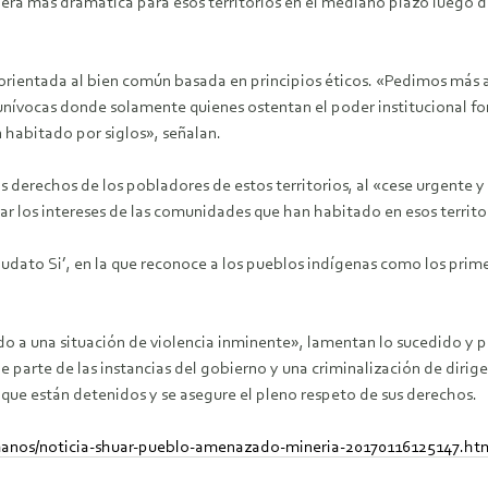
más dramática para esos territorios en el mediano plazo luego de 
 orientada al bien común basada en principios éticos. «Pedimos más al
unívocas donde solamente quienes ostentan el poder institucional f
n habitado por siglos», señalan.
s derechos de los pobladores de estos territorios, al «cese urgente 
ar los intereses de las comunidades que han habitado en esos territor
Laudato Si’, en la que reconoce a los pueblos indígenas como los pri
iado a una situación de violencia inminente», lamentan lo sucedido 
de parte de las instancias del gobierno y una criminalización de dir
o que están detenidos y se asegure el pleno respeto de sus derechos.
manos/noticia-shuar-pueblo-amenazado-mineria-20170116125147.ht