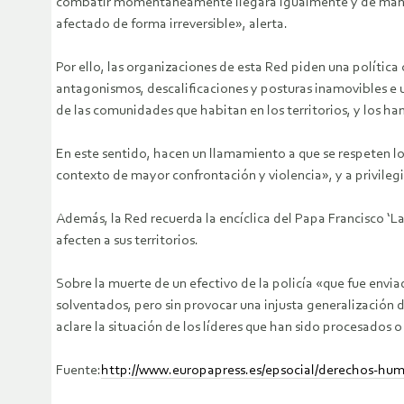
combatir momentáneamente llegará igualmente y de manera 
afectado de forma irreversible», alerta.
Por ello, las organizaciones de esta Red piden una política
antagonismos, descalificaciones y posturas inamovibles e 
de las comunidades que habitan en los territorios, y los ha
En este sentido, hacen un llamamiento a que se respeten lo
contexto de mayor confrontación y violencia», y a privilegi
Además, la Red recuerda la encíclica del Papa Francisco ‘
afecten a sus territorios.
Sobre la muerte de un efectivo de la policía «que fue env
solventados, pero sin provocar una injusta generalización 
aclare la situación de los líderes que han sido procesados 
Fuente:
http://www.europapress.es/epsocial/derechos-hu