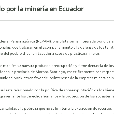
o por la minería en Ecuador
clesial Panamazónica (REPAM), una plataforma integrada por diversas
onales, que trabajan en el acompañamiento y la defensa de los terri
jo del pueblo shuar en Ecuador a causa de prácticas mineras.
 manifestar nuestra profunda preocupación y firme denuncia de los 
dor en la provincia de Morona Santiago, específicamente con respect
munidad Nankints en favor de los intereses de la empresa minera chi
ual está relacionado con la política de sobreexplotación de los bien
gravemente los derechos humanos y la protección de los ecosistema
scar salidas a la pobreza que no se limiten a la extracción de recursos