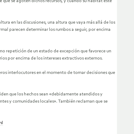
que se agoten dichos recursos, y cuando su hábitat esté
tura en las discusiones, una altura que vaya más allá de los
ormal parecen determinar los rumbos a seguir, por encima
y no repetición de un estado de excepción que favorece un
ios por encima de los intereses extractivos externos.
meros interlocutores en el momento de tomar decisiones que
y piden que los hechos sean «debidamente atendidos y
igentes y comunidades locales». También reclaman que se
ml