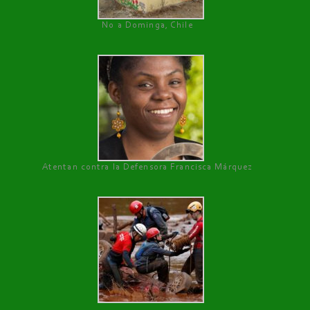
No a Dominga, Chile
Atentan contra la Defensora Francisca Márquez