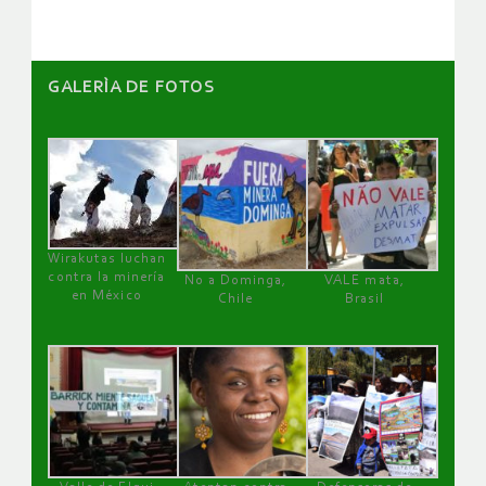
GALERÌA DE FOTOS
Wirakutas luchan
contra la minería
No a Dominga,
VALE mata,
en México
Chile
Brasil