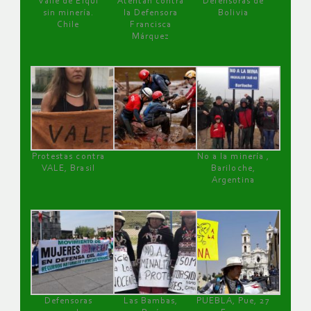
Valle de Elqui
Atentan contra
Defensoras de
sin minería.
la Defensora
Bolivia
Chile
Francisca
Márquez
Protestas contra
No a la minería ,
VALE, Brasil
Bariloche,
Argentina
Defensoras
Las Bambas,
PUEBLA, Pue, 27