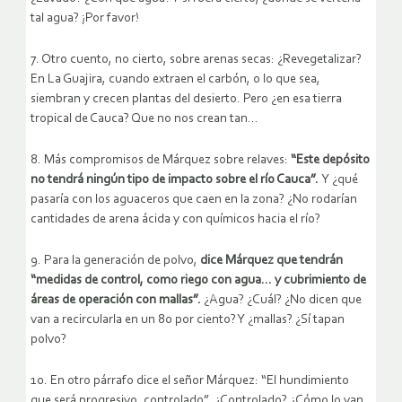
tal agua? ¡Por favor!
7. Otro cuento, no cierto, sobre arenas secas: ¿Revegetalizar?
En La Guajira, cuando extraen el carbón, o lo que sea,
siembran y crecen plantas del desierto. Pero ¿en esa tierra
tropical de Cauca? Que no nos crean tan…
8. Más compromisos de Márquez sobre relaves:
“Este depósito
no tendrá ningún tipo de impacto sobre el río Cauca”.
Y ¿qué
pasaría con los aguaceros que caen en la zona? ¿No rodarían
cantidades de arena ácida y con químicos hacia el río?
9. Para la generación de polvo,
dice Márquez que tendrán
“medidas de control, como riego con agua… y cubrimiento de
áreas de operación con mallas”.
¿Agua? ¿Cuál? ¿No dicen que
van a recircularla en un 80 por ciento? Y ¿mallas? ¿Sí tapan
polvo?
10. En otro párrafo dice el señor Márquez: “El hundimiento
que será progresivo, controlado”. ¿Controlado? ¿Cómo lo van