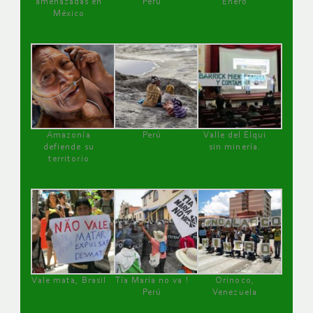
amenazadas en
Perú
Enero
México
Amazonía
Perú
Valle del Elqui
defiende su
sin minería.
territorio
Vale mata, Brasil
Tía María no va !
Orinoco,
Perú
Venezuela