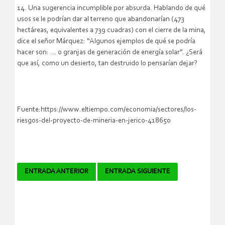
14. Una sugerencia incumplible por absurda. Hablando de qué
usos se le podrían dar al terreno que abandonarían (473
hectáreas, equivalentes a 739 cuadras) con el cierre de la mina,
dice el señor Márquez: “Algunos ejemplos de qué se podría
hacer son: … o granjas de generación de energía solar”. ¿Será
que así, como un desierto, tan destruido lo pensarían dejar?
Fuente:https://www.eltiempo.com/economia/sectores/los-
riesgos-del-proyecto-de-mineria-en-jerico-418650
Navegador
ENTRADA ANTERIOR
ENTRADA SIGUIENTE
de
artículos