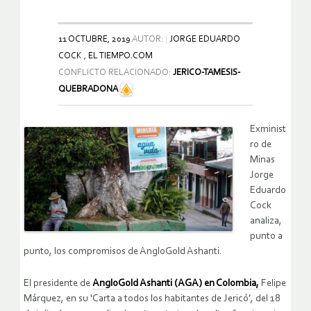
11 OCTUBRE, 2019
AUTOR:
JORGE EDUARDO
COCK , EL TIEMPO.COM
CONFLICTO RELACIONADO:
JERICO-TAMESIS-
QUEBRADONA
Exminist
ro de
Minas
Jorge
Eduardo
Cock
analiza,
punto a
punto, los compromisos de AngloGold Ashanti.
El presidente de
AngloGold Ashanti (AGA) en Colombia,
Felipe
Márquez, en su ‘Carta a todos los habitantes de Jericó’, del 18