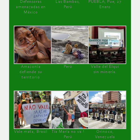
Defensoras
Las Bambas,
PUEBLA, Pue, 27
amenazadas en
Perú
Enero
México
Amazonía
Perú
Valle del Elqui
defiende su
sin minería.
territorio
Vale mata, Brasil
Tía María no va !
Orinoco,
Perú
Venezuela