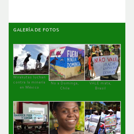
artículos
GALERÌA DE FOTOS
Wirakutas luchan
contra la minería
No a Dominga,
VALE mata,
en México
Chile
Brasil