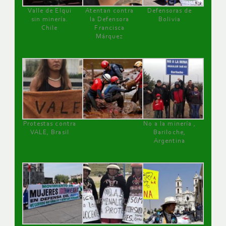
Valle de Elqui
Atentan contra
Defensoras de
sin minería.
la Defensora
Bolivia
Chile
Francisca
Márquez
Protestas contra
No a la minería ,
VALE, Brasil
Bariloche,
Argentina