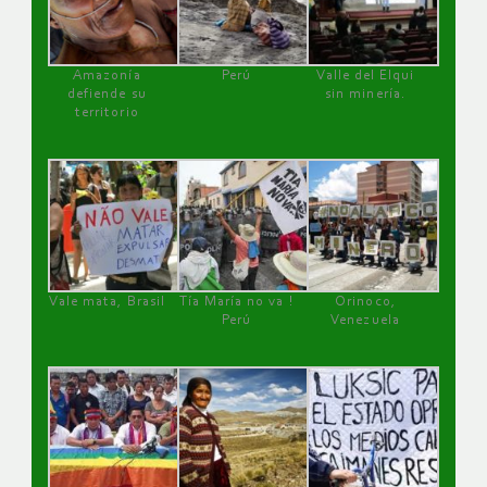
Amazonía
Perú
Valle del Elqui
defiende su
sin minería.
territorio
Vale mata, Brasil
Tía María no va !
Orinoco,
Perú
Venezuela