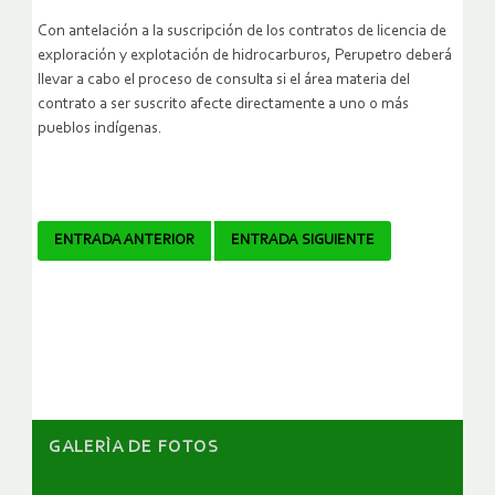
Con antelación a la suscripción de los contratos de licencia de
exploración y explotación de hidrocarburos, Perupetro deberá
llevar a cabo el proceso de consulta si el área materia del
contrato a ser suscrito afecte directamente a uno o más
pueblos indígenas.
Navegador
ENTRADA ANTERIOR
ENTRADA SIGUIENTE
de
artículos
GALERÌA DE FOTOS