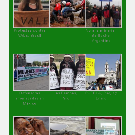
Protestas contra
No a la minería ,
VALE, Brasil
Bariloche,
Argentina
Defensoras
Las Bambas,
PUEBLA, Pue, 27
amenazadas en
Perú
Enero
México