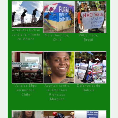
Wirakutas luchan
contra la minería
No a Dominga,
VALE mata,
en México
Chile
Brasil
Valle de Elqui
Atentan contra
Defensoras de
sin minería.
la Defensora
Bolivia
Chile
Francisca
Márquez