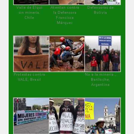
Valle de Elqui
Atentan contra
Defensoras de
sin minería.
la Defensora
Bolivia
Chile
Francisca
Márquez
Protestas contra
No a la minería ,
VALE, Brasil
Bariloche,
Argentina