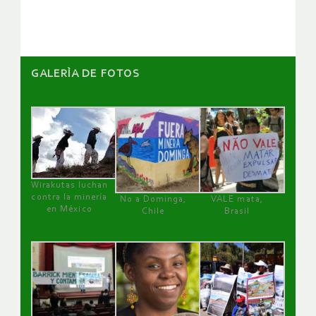
artículos
GALERÌA DE FOTOS
Wirakutas luchan
contra la minería
No a Dominga,
VALE mata,
en México
Chile
Brasil