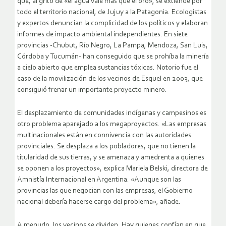
que, al grito de «el agua vale más que el oro», se extiende por
todo el territorio nacional, de Jujuy a la Patagonia. Ecologistas
y expertos denuncian la complicidad de los políticos y elaboran
informes de impacto ambiental independientes. En siete
provincias -Chubut, Río Negro, La Pampa, Mendoza, San Luis,
Córdoba y Tucumán- han conseguido que se prohíba la minería
a cielo abierto que emplea sustancias tóxicas. Notorio fue el
caso de la movilización de los vecinos de Esquel en 2003, que
consiguió frenar un importante proyecto minero.
El desplazamiento de comunidades indígenas y campesinos es
otro problema aparejado a los megaproyectos. «Las empresas
multinacionales están en connivencia con las autoridades
provinciales. Se desplaza a los pobladores, que no tienen la
titularidad de sus tierras, y se amenaza y amedrenta a quienes
se oponen a los proyectos», explica Mariela Belski, directora de
Amnistía Internacional en Argentina. «Aunque son las
provincias las que negocian con las empresas, el Gobierno
nacional debería hacerse cargo del problema», añade.
A menudo, los vecinos se dividen. Hay quienes confían en que,