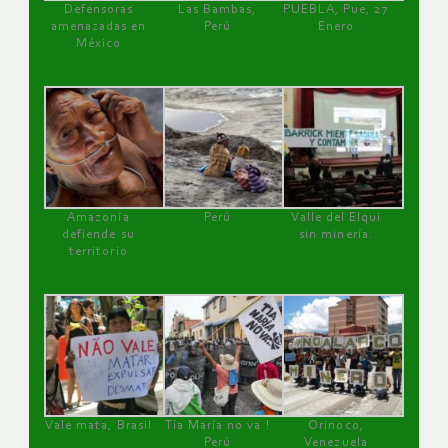
Defensoras
Las Bambas,
PUEBLA, Pue, 27
amenazadas en
Perú
Enero
México
Amazonía
Perú
Valle del Elqui
defiende su
sin minería.
territorio
Vale mata, Brasil
Tía María no va !
Orinoco,
Perú
Venezuela