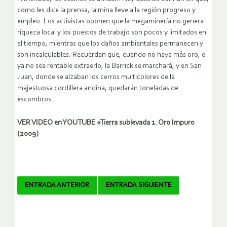
como les dice la prensa, la mina lleve a la región progreso y
empleo. Los activistas oponen que la megaminería no genera
riqueza local y los puestos de trabajo son pocos y limitados en
el tiempo, mientras que los daños ambientales permanecen y
son incalculables. Recuerdan que, cuando no haya más oro, o
ya no sea rentable extraerlo, la Barrick se marchará, y en San
Juan, donde se alzaban los cerros multicolores de la
majestuosa cordillera andina, quedarán toneladas de
escombros.
VER VIDEO en YOUTUBE «Tierra sublevada 1. Oro Impuro
(2009)
Navegador
ENTRADA ANTERIOR
ENTRADA SIGUIENTE
de