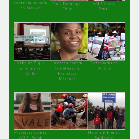
contra la minería
No a Dominga,
VALE mata,
en México
Chile
Brasil
Valle de Elqui
Atentan contra
Defensoras de
sin minería.
la Defensora
Bolivia
Chile
Francisca
Márquez
Protestas contra
No a la minería ,
VALE, Brasil
Bariloche,