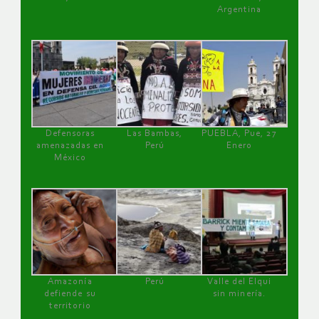
Argentina
Defensoras
Las Bambas,
PUEBLA, Pue, 27
amenazadas en
Perú
Enero
México
Amazonía
Perú
Valle del Elqui
defiende su
sin minería.
territorio