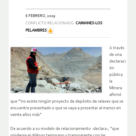
6 FEBRERO, 2019
CONFLICTO RELACIONADO:
CAIMANES-LOS
PELAMBRES
A través
de una
declaraci
ón
pública
la
Minera
afirmó
que ‘”no existe ningún proyecto de depósito de relaves que se
encuentre presentado o que se vaya a presentar al menos en
veinte años más”
De acuerdo a su modelo de relacionamiento -declara-, “que
privilegia el diálogo temprano y transparente con las