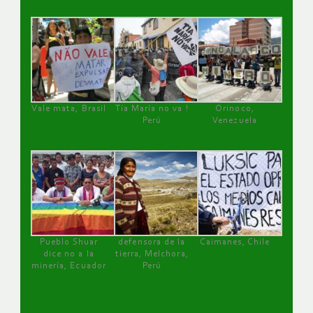
Vale mata, Brasil
Tía María no va !
Orinoco,
Perú
Venezuela
Pueblo Shuar
defensora de la
Caimanes, Chile
dice no a la
tierra, Melchora,
minería, Ecuador
Perú