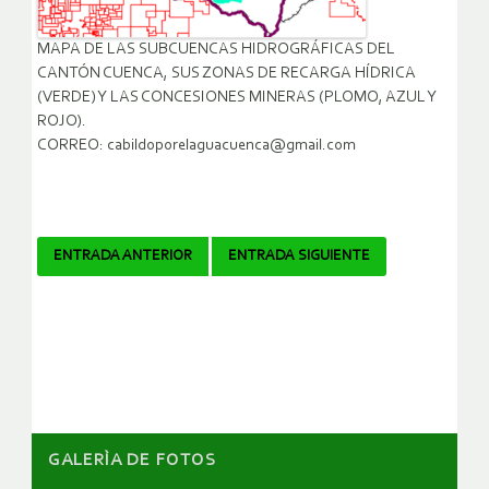
MAPA DE LAS SUBCUENCAS HIDROGRÁFICAS DEL
CANTÓN CUENCA, SUS ZONAS DE RECARGA HÍDRICA
(VERDE) Y LAS CONCESIONES MINERAS (PLOMO, AZUL Y
ROJO).
CORREO: cabildoporelaguacuenca@gmail.com
Navegador
ENTRADA ANTERIOR
ENTRADA SIGUIENTE
de
artículos
GALERÌA DE FOTOS