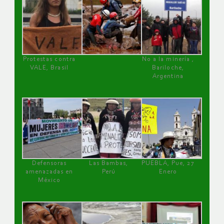
Protestas contra
No a la minería ,
VALE, Brasil
Bariloche,
Argentina
Defensoras
Las Bambas,
PUEBLA, Pue, 27
amenazadas en
Perú
Enero
México