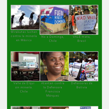
Wirakutas luchan
contra la minería
No a Dominga,
VALE mata,
en México
Chile
Brasil
Valle de Elqui
Atentan contra
Defensoras de
sin minería.
la Defensora
Bolivia
Chile
Francisca
Márquez