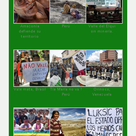
Amazonía
Perú
Valle del Elqui
defiende su
sin minería.
territorio
Vale mata, Brasil
Tía María no va !
Orinoco,
Perú
Venezuela