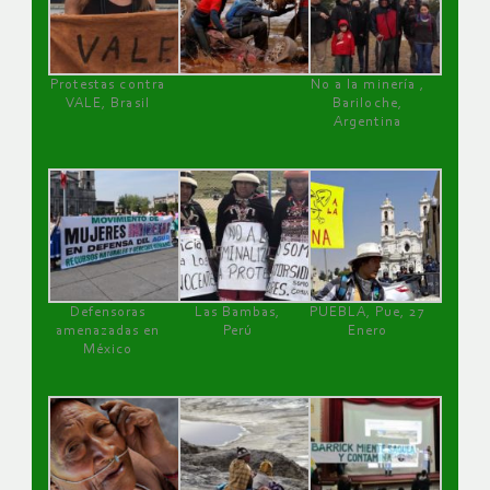
Protestas contra
No a la minería ,
VALE, Brasil
Bariloche,
Argentina
Defensoras
Las Bambas,
PUEBLA, Pue, 27
amenazadas en
Perú
Enero
México