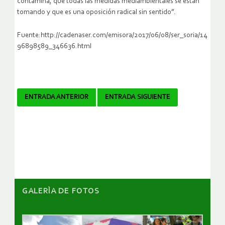
contamina, que todas las medidas mediambientales se están
tomando y que es una oposición radical sin sentido”.
Fuente:http://cadenaser.com/emisora/2017/06/08/ser_soria/14
96898589_346636.html
Navegador
ENTRADA ANTERIOR
ENTRADA SIGUIENTE
de
artículos
GALERÌA DE FOTOS