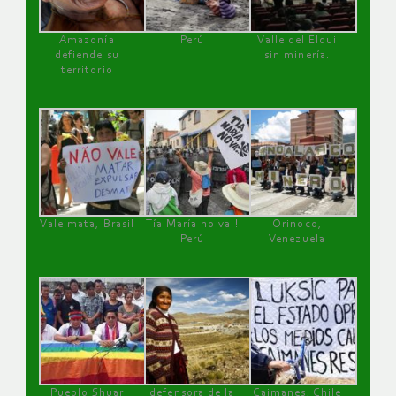
Amazonía
Perú
Valle del Elqui
defiende su
sin minería.
territorio
Vale mata, Brasil
Tía María no va !
Orinoco,
Perú
Venezuela
Pueblo Shuar
defensora de la
Caimanes, Chile