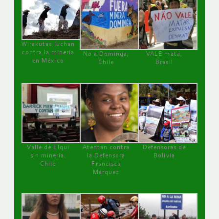
Wirakutas luchan
contra la minería
No a Dominga,
VALE mata,
en México
Chile
Brasil
Valle de Elqui
Atentan contra
Defensoras de
sin minería.
la Defensora
Bolivia
Chile
Francisca
Márquez