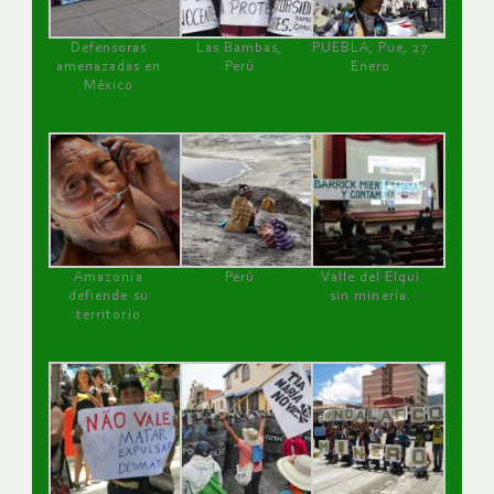
Defensoras
Las Bambas,
PUEBLA, Pue, 27
amenazadas en
Perú
Enero
México
Amazonía
Perú
Valle del Elqui
defiende su
sin minería.
territorio