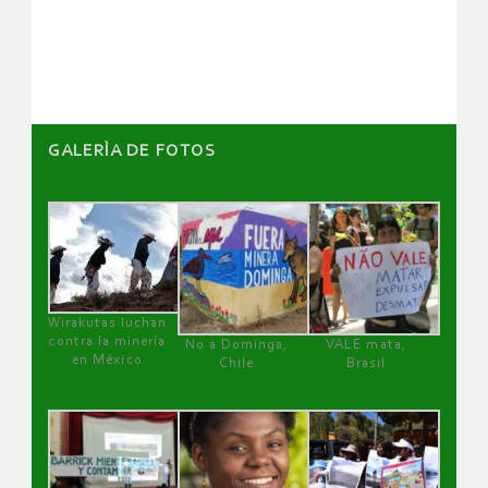
artículos
GALERÌA DE FOTOS
Wirakutas luchan
contra la minería
No a Dominga,
VALE mata,
en México
Chile
Brasil