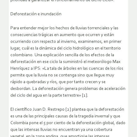
prioridad a garantizar el funcionamiento de dicho ciclo».
Deforestación e inundación
Para entender mejor los hechos de lluvias torrenciales y las
consecuencias trágicas en aumento que ocurren y están
ocurriendo con respecto al invierno, examinemos, en primer
lugar, cuál es la dinámica del ciclo hidrológico en el territorio
colombiano. Una explicación sencilla de los efectos de la
deforestación en ese ciclo la suministró el meteorólogo Max
Henríquez a IPS: «La tala de árboles en las cuencas de los ríos
permite que la lluvia no se contenga sino que llegue muy
rápido a quebradas y ríos, que por tanto crecen y se
desbordan. La deforestación genera problemas de aceleración
del ciclo del agua en la parte terrestre» [1].
El científico Juan D. Restrepo [2] plantea que la deforestación
es una de las principales causas de la tragedia invernal y que
Colombia pone el 5 por ciento de la deforestación global, dado
que las intensas lluvias no encuentran ya una cobertura
vegetal, en la zona andina, que amortigüe las intensas