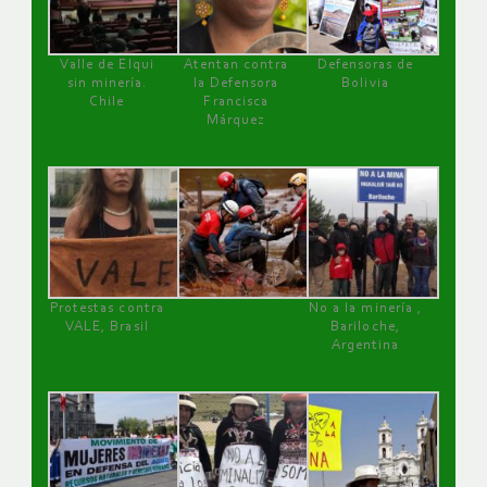
Valle de Elqui
Atentan contra
Defensoras de
sin minería.
la Defensora
Bolivia
Chile
Francisca
Márquez
Protestas contra
No a la minería ,
VALE, Brasil
Bariloche,
Argentina