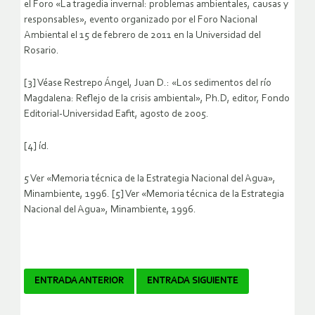
el Foro «La tragedia invernal: problemas ambientales, causas y
responsables», evento organizado por el Foro Nacional
Ambiental el 15 de febrero de 2011 en la Universidad del
Rosario.
[3] Véase Restrepo Ángel, Juan D.: «Los sedimentos del río
Magdalena: Reflejo de la crisis ambiental», Ph.D, editor, Fondo
Editorial-Universidad Eafit, agosto de 2005.
[4] íd.
5 Ver «Memoria técnica de la Estrategia Nacional del Agua»,
Minambiente, 1996. [5] Ver «Memoria técnica de la Estrategia
Nacional del Agua», Minambiente, 1996.
Navegador
ENTRADA ANTERIOR
ENTRADA SIGUIENTE
de