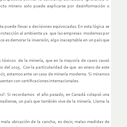
ecto minero solo puede explicarse por desinformación o
a puede llevar a decisiones equivocadas. En esta lógica se
e protección al ambiente ya que las empresas modernas por
ace es demorar la inversión, algo inaceptable en un país que
s tóxicos de la minería, que en la mayoría de casos causó
zo del 2015. Con la particularidad de que en enero de este
ecir, estamos ante un caso de minería moderna. Si miramos
entan con certificaciones internacionales.
os?. Si recordamos el año pasado, en Canadá colapsó una
adiense, un país que también vive de la minería. Llama la
y mala ubicación de la cancha, es decir, malas medidas de