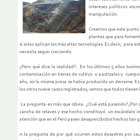
intereses políticos es
manipulación.
Creemos que este punto d
plantea que para foment
sí solas aplican las más altas tecnologías. Es decir, para 
necesita seguir creciendo.
¿Pero qué dice la realidad?. En los últimos 5 años tuvim
contaminación en tierras de cultivo o pastizales y cuerpo
año, en la misma presa se había producido un derrame. Es
los otros nueve casos registrados, vemos que todos tienen
La pregunta es más que obvia. ¿Qué está pasando?¿Por q
cancha de relaves y ese hecho constituyó un escándalo in
atención que en el Perú pasen desapercibidos hechos tan g
A la pregunta de por qué ocurren estos desastres por cau