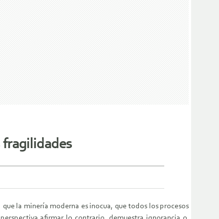
 fragilidades
 que la minería moderna es inocua, que todos los procesos
erspectiva afirmar lo contrario, demuestra ignorancia o