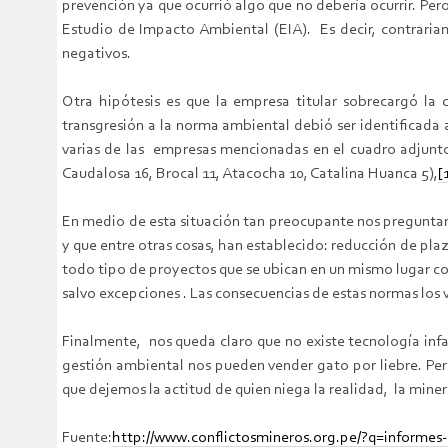
prevención ya que ocurrió algo que no debería ocurrir. Pe
Estudio de Impacto Ambiental (EIA). Es decir, contraria
negativos.
Otra hipótesis es que la empresa titular sobrecargó la c
transgresión a la norma ambiental debió ser identificad
varias de las empresas mencionadas en el cuadro adjunto
Caudalosa 16, Brocal 11, Atacocha 10, Catalina Huanca 5),
[
En medio de esta situación tan preocupante nos preguntam
y que entre otras cosas, han establecido: reducción de pla
todo tipo de proyectos que se ubican en un mismo lugar co
salvo excepciones . Las consecuencias de estas normas los
Finalmente, nos queda claro que no existe tecnología inf
gestión ambiental nos pueden vender gato por liebre. Per
que dejemos la actitud de quien niega la realidad, la mine
Fuente:
http://www.conflictosmineros.org.pe/?q=informes-