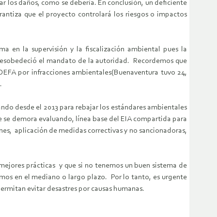
r los daños, como se debería. En conclusión, un deficiente
antiza que el proyecto controlará los riesgos o impactos
ma en la supervisión y la fiscalización ambiental pues la
a desobedeció el mandato de la autoridad. Recordemos que
 OEFA por infracciones ambientales(Buenaventura tuvo 24,
.
ndo desde el 2013 para rebajar los estándares ambientales
que se demora evaluando, línea base del EIA compartida para
nes, aplicación de medidas correctivas y no sancionadoras,
 mejores prácticas y que si no tenemos un buen sistema de
mos en el mediano o largo plazo. Por lo tanto, es urgente
 permitan evitar desastres por causas humanas.