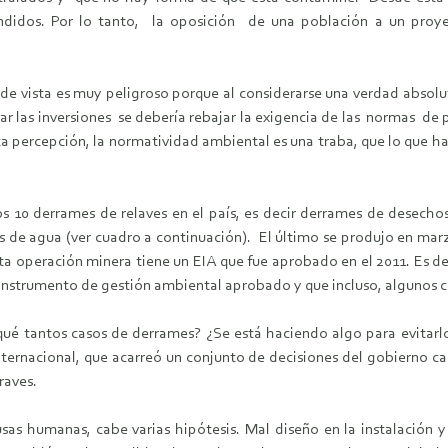
condidos. Por lo tanto, la oposición de una población a un proy
e vista es muy peligroso porque al considerarse una verdad absolut
ar las inversiones se debería rebajar la exigencia de las normas d
esta percepción, la normatividad ambiental es una traba, que lo que h
os 10 derrames de relaves en el país, es decir derrames de desecho
s de agua (ver cuadro a continuación). El último se produjo en mar
ta operación minera tiene un EIA que fue aprobado en el 2011. Es d
 instrumento de gestión ambiental aprobado y que incluso, algunos cu
ué tantos casos de derrames? ¿Se está haciendo algo para evitarl
ternacional, que acarreó un conjunto de decisiones del gobierno can
raves.
sas humanas, cabe varias hipótesis. Mal diseño en la instalación 