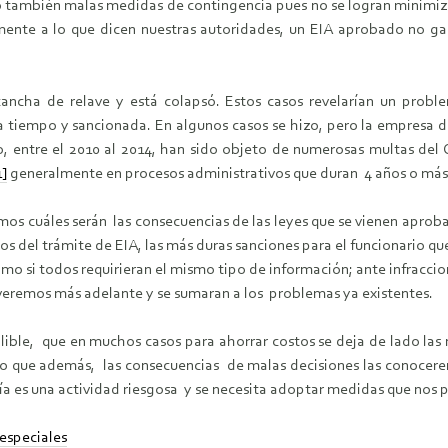
ro también malas medidas de contingencia pues no se logran minimiza
mente a lo que dicen nuestras autoridades, un EIA aprobado no gar
ancha de relave y está colapsó. Estos casos revelarían un proble
a a tiempo y sancionada. En algunos casos se hizo, pero la empres
, entre el 2010 al 2014, han sido objeto de numerosas multas del
1]
generalmente en procesos administrativos que duran 4 años o más
os cuáles serán las consecuencias de las leyes que se vienen aproba
zos del trámite de EIA, las más duras sanciones para el funcionario 
mo si todos requirieran el mismo tipo de información; ante infraccio
 veremos más adelante y se sumaran a los problemas ya existentes.
alible, que en muchos casos para ahorrar costos se deja de lado las
o que además, las consecuencias de malas decisiones las conocere
ría es una actividad riesgosa y se necesita adoptar medidas que nos
especiales