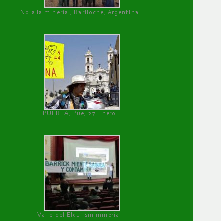
No a la minería , Bariloche, Argentina
PUEBLA, Pue, 27 Enero
Valle del Elqui sin minería.