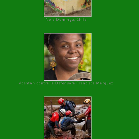
No a Dominga, Chile
Atentan contra la Defensora Francisca Márquez