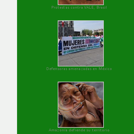
Protestas contra VALE, Brasil
Defensoras amenazadas en México
Amazonía defiende su territorio