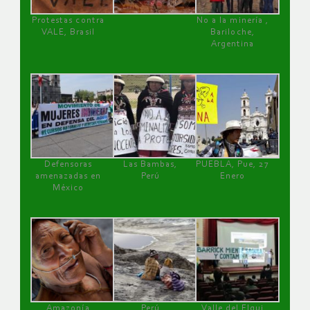
Protestas contra
No a la minería ,
VALE, Brasil
Bariloche,
Argentina
Defensoras
Las Bambas,
PUEBLA, Pue, 27
amenazadas en
Perú
Enero
México
Amazonía
Perú
Valle del Elqui