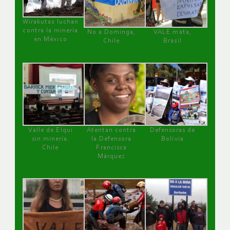
Wirakutas luchan
contra la minería
No a Dominga,
VALE mata,
en México
Chile
Brasil
Valle de Elqui
Atentan contra
Defensoras de
sin minería.
la Defensora
Bolivia
Chile
Francisca
Márquez