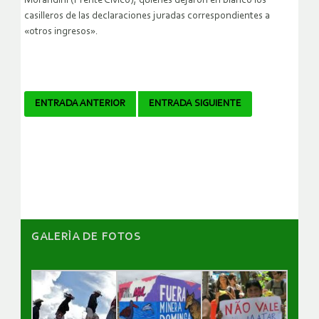
Morandini (Frente Cívico), quienes dejaron en blanco los
casilleros de las declaraciones juradas correspondientes a
«otros ingresos».
Navegador
ENTRADA ANTERIOR
ENTRADA SIGUIENTE
de
artículos
GALERÌA DE FOTOS