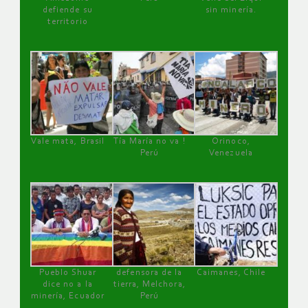
defiende su
sin minería.
territorio
Vale mata, Brasil
Tía María no va !
Orinoco,
Perú
Venezuela
Pueblo Shuar
defensora de la
Caimanes, Chile
dice no a la
tierra, Melchora,
minería, Ecuador
Perú