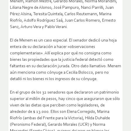
Menem, Ramón Mestre, Gerardo Morales, Norma Morandini,
Liliana Negre de Alonso, José Pampuro, Nanci Parrilli, Juan
Pérez Alsina, Teresita Quintela, Carlos Reutemann, Marina
Riofrío, Adolfo Rodríguez Saá, Juan Carlos Romero, Ernesto
Sanz, Arturo Vera y Pablo Verani.
El de Menem es un caso especial. El senador dedicó una hoja
entera de su declaración a hacer «observaciones
complementarias». Allí explica por qué no consigna como
bienes las propiedades que la justicia federal detectó como
faltantes en su declaración jurada. Otro dato llamativo: Menem
aún menciona como cónyuge a Cecilia Bolocco, pero no
detalló ni los bienes ni los ingresos de su cónyuge.
En el grupo de los 32 senadores que declararon un patrimonio
superior al millón de pesos, hay cinco que aseguraron que sólo
viven de las dietas que perciben como legisladores, de
alrededor de $ 13.000. Ellos son Elena Corregido, Marina
Riofrío (ambas del Frente para la Victoria), Hilda Duhalde
(Peronismo Federal), Gerardo Morales (UCR) y Norma