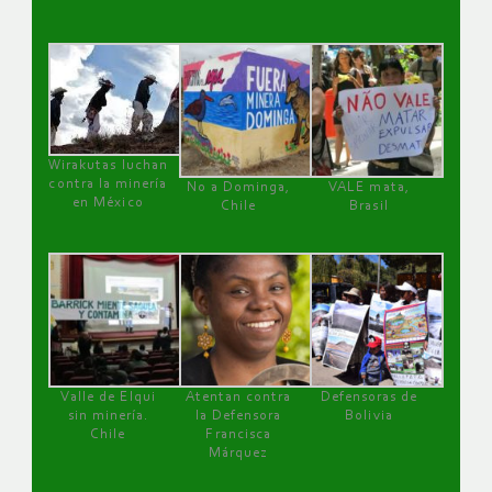
Wirakutas luchan
contra la minería
No a Dominga,
VALE mata,
en México
Chile
Brasil
Valle de Elqui
Atentan contra
Defensoras de
sin minería.
la Defensora
Bolivia
Chile
Francisca
Márquez