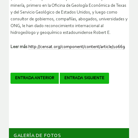
minería, primero en la Oficina de Geología Económica de Texas
y del Servicio Geológico de Estados Unidos, y luego como
consultor de gobiernos, compañías, abogados, universidades y
ONG, le han dado reconocimiento internacional al
hidrogeólogo y geoquímico estadounidense Robert E.
Leer más
http://censat.org/component/content/article/10669
Navegador
ENTRADA ANTERIOR
ENTRADA SIGUIENTE
de
artículos
GALERÌA DE FOTOS