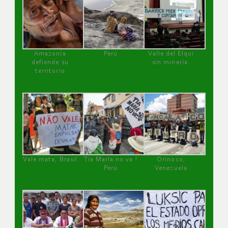
Amazonía
Perú
Valle del Elqui
defiende su
sin minería.
territorio
Vale mata, Brasil
Tía María no va !
Orinoco,
Perú
Venezuela