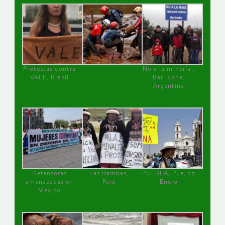
Protestas contra
No a la minería ,
VALE, Brasil
Bariloche,
Argentina
Defensoras
Las Bambas,
PUEBLA, Pue, 27
amenazadas en
Perú
Enero
México