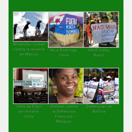
Wirakutas luchan
contra la minería
No a Dominga,
VALE mata,
en México
Chile
Brasil
Valle de Elqui
Atentan contra
Defensoras de
sin minería.
la Defensora
Bolivia
Chile
Francisca
Márquez