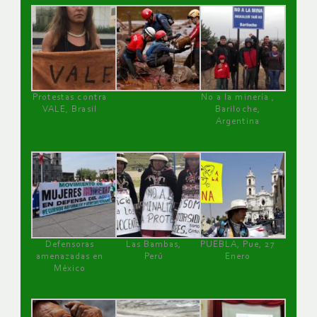
Protestas contra
No a la minería ,
VALE, Brasil
Bariloche,
Argentina
Defensoras
Las Bambas,
PUEBLA, Pue, 27
amenazadas en
Perú
Enero
México