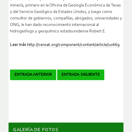
minería, primero en la Oficina de Geología Económica de Texas
y del Servicio Geológico de Estados Unidos, y luego como
consultor de gobiernos, compañías, abogados, universidades y
ONG, le han dado reconocimiento internacional al
hidrogeólogo y geoquímico estadounidense Robert E.
Leer más
http://censat.org/component/content/article/10669
Navegador
ENTRADA ANTERIOR
ENTRADA SIGUIENTE
de
artículos
GALERÌA DE FOTOS