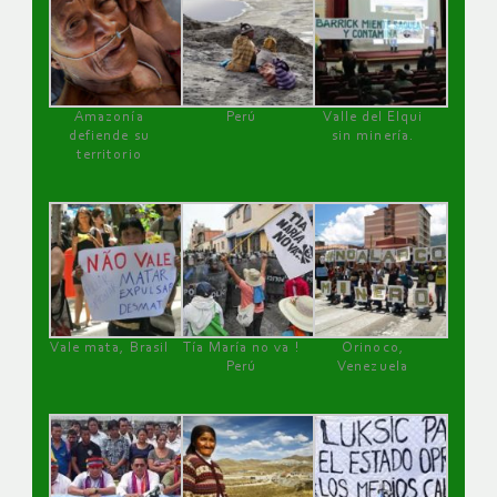
Amazonía
Perú
Valle del Elqui
defiende su
sin minería.
territorio
Vale mata, Brasil
Tía María no va !
Orinoco,
Perú
Venezuela