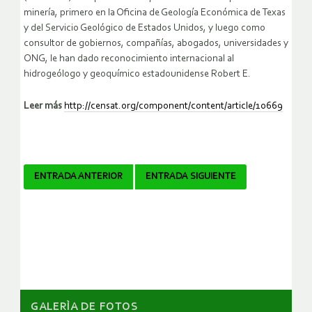
minería, primero en la Oficina de Geología Económica de Texas
y del Servicio Geológico de Estados Unidos, y luego como
consultor de gobiernos, compañías, abogados, universidades y
ONG, le han dado reconocimiento internacional al
hidrogeólogo y geoquímico estadounidense Robert E.
Leer más
http://censat.org/component/content/article/10669
Navegador
ENTRADA ANTERIOR
ENTRADA SIGUIENTE
de
artículos
GALERÌA DE FOTOS