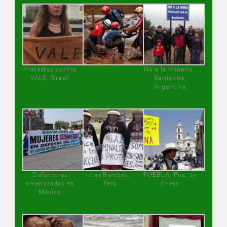
Protestas contra
No a la minería ,
VALE, Brasil
Bariloche,
Argentina
Defensoras
Las Bambas,
PUEBLA, Pue, 27
amenazadas en
Perú
Enero
México