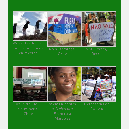
Wirakutas luchan
contra la minería
No a Dominga,
VALE mata,
en México
Chile
Brasil
Valle de Elqui
Atentan contra
Defensoras de
sin minería.
la Defensora
Bolivia
Chile
Francisca
Márquez