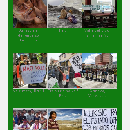
Amazonía
Perú
Valle del Elqui
defiende su
sin minería.
territorio
Vale mata, Brasil
Tía María no va !
Orinoco,
Perú
Venezuela