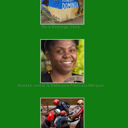
No a Dominga, Chile
Atentan contra la Defensora Francisca Márquez