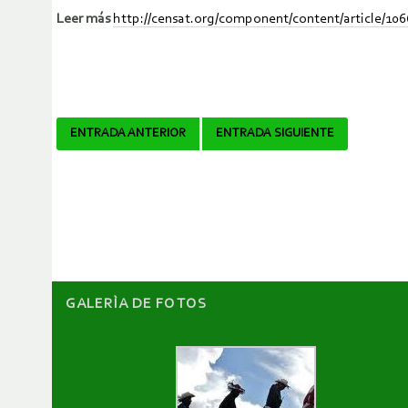
Leer más
http://censat.org/component/content/article/10
Navegador
ENTRADA ANTERIOR
ENTRADA SIGUIENTE
de
artículos
GALERÌA DE FOTOS