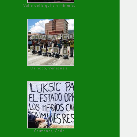
Valle del Elqui sin minería.
Orinoco, Venezuela
Caimanes, Chile