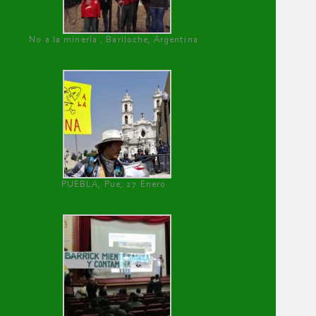
No a la minería , Bariloche, Argentina
PUEBLA, Pue, 27 Enero