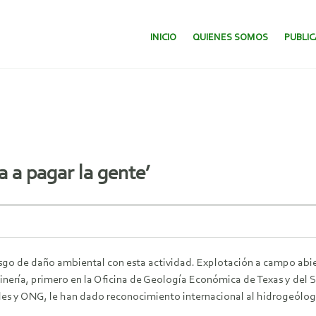
SALTAR AL CONTENIDO.
INICIO
QUIENES SOMOS
PUBLI
a a pagar la gente’
esgo de daño ambiental con esta actividad. Explotación a campo abi
minería, primero en la Oficina de Geología Económica de Texas y del
des y ONG, le han dado reconocimiento internacional al hidrogeólo