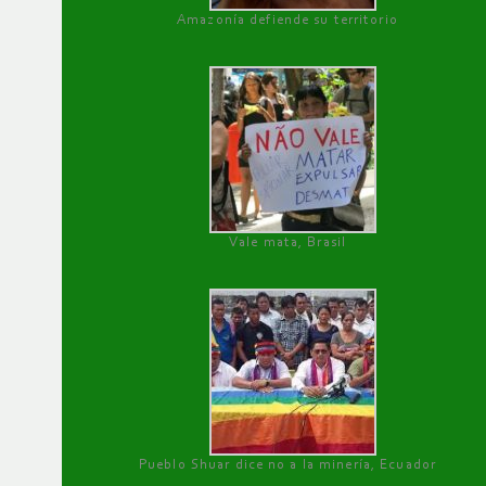
Amazonía defiende su territorio
Vale mata, Brasil
Pueblo Shuar dice no a la minería, Ecuador