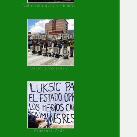
Valle del Elqui sin minería.
Orinoco, Venezuela
Caimanes, Chile