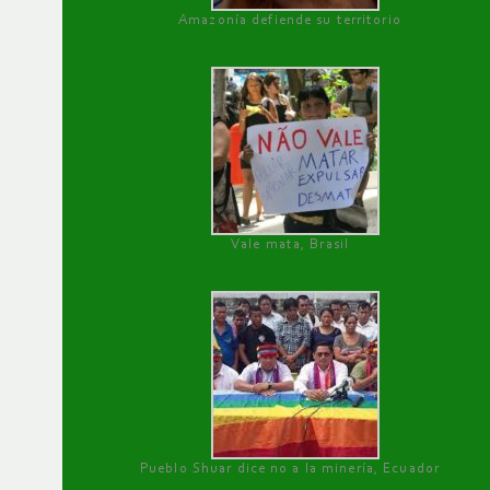
Amazonía defiende su territorio
Vale mata, Brasil
Pueblo Shuar dice no a la minería, Ecuador