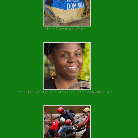
No a Dominga, Chile
Atentan contra la Defensora Francisca Márquez