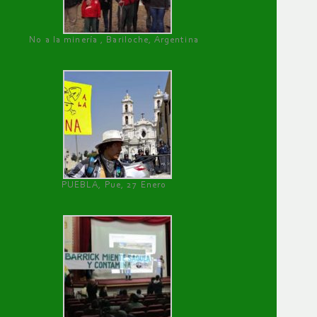
No a la minería , Bariloche, Argentina
PUEBLA, Pue, 27 Enero