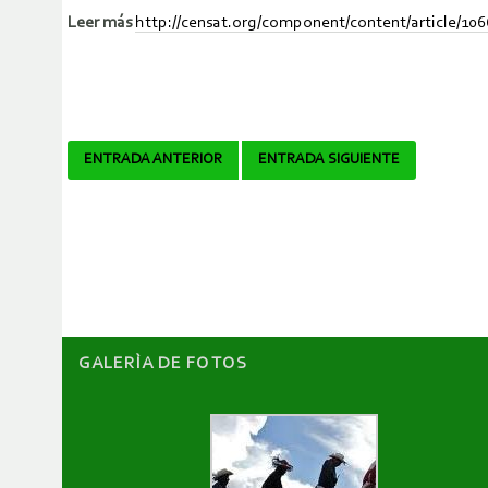
Leer más
http://censat.org/component/content/article/10
Navegador
ENTRADA ANTERIOR
ENTRADA SIGUIENTE
de
artículos
GALERÌA DE FOTOS