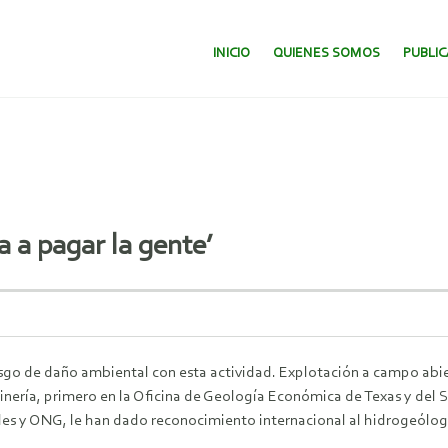
SALTAR AL CONTENIDO.
INICIO
QUIENES SOMOS
PUBLI
a a pagar la gente’
esgo de daño ambiental con esta actividad. Explotación a campo abi
minería, primero en la Oficina de Geología Económica de Texas y del
des y ONG, le han dado reconocimiento internacional al hidrogeólo