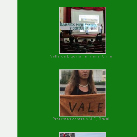
Valle de Elqui sin minería. Chile
Protestas contra VALE, Brasil