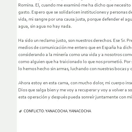
Romina. El, cuando me examinó me ha dicho que necesito u
gasto. Espero que se solidaricen instituciones y personas 
vida, mi sangre por una causa justa, porque defender el a
agua, sin agua no hay nada.
Ha sido un reclamo justo, son nuestros derechos. Ese Sr. P
medios de comunicación me entero que en España ha dicho 
considerando a la minería como una vida y a nosotros com
como alguien que ha traicionado lo que nos prometió. Por 
lo hemos hecho sin armas, luchando con nuestras bocas y d
Ahora estoy en esta cama, con mucho dolor, mi cuerpo insen
Dios que salga bien y me voy a recuperar y voy a volver a so
esta operación y después pueda sonreír juntamente con mi f
CONFLICTO: YANACOCHA
,
YANACOCHA