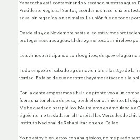
Yanacocha está contaminando y secando nuestras aguas. De
Presidente Regional Santos, acordamos hacer una protesta
agua, sin regadíos, sin animales. La unión fue de todos 
Desde el 24 de Noviembre hasta el 29 estuvimos protegien
proteger nuestras aguas. El día 29 me tocaba mi relevo por
Estuvimos participando con los gritos, de que» el agua no 
Todo empezó el sábado 29 de noviembre a las 8.30 de la m
verdad. Es falso de que nosotros hayamos atacado a la poli
Con la gente empezamos a huir, de pronto veo a un compañer
fuera una tonelada de peso, perdí el conocimiento. El disp
Me he quedado parapléjico. Me trajeron en ambulancia a Cho
siguiente me trasladaron al Hospital las Mercedes de Chicl
Instituto Nacional de Rehabilitación en el Callao.
Yo no estoy bien, estoy con analgésicos, no me puedo sent