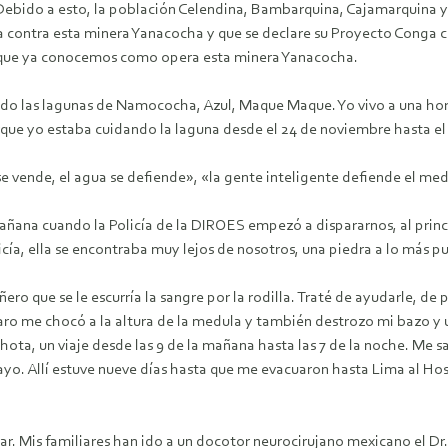
bido a esto, la población Celendina, Bambarquina, Cajamarquina y p
 contra esta minera Yanacocha y que se declare su Proyecto Conga c
porque ya conocemos como opera esta minera Yanacocha.
do las lagunas de Namococha, Azul, Maque Maque. Yo vivo a una hor
que yo estaba cuidando la laguna desde el 24 de noviembre hasta el 
se vende, el agua se defiende», «la gente inteligente defiende el m
añana cuando la Policía de la DIROES empezó a dispararnos, al prin
cía, ella se encontraba muy lejos de nosotros, una piedra a lo más p
o que se le escurría la sangre por la rodilla. Traté de ayudarle, de 
aro me chocó a la altura de la medula y también destrozo mi bazo y 
ta, un viaje desde las 9 de la mañana hasta las 7 de la noche. Me sa
ayo. Allí estuve nueve días hasta que me evacuaron hasta Lima al Ho
ar. Mis familiares han ido a un docotor neurocirujano mexicano el Dr