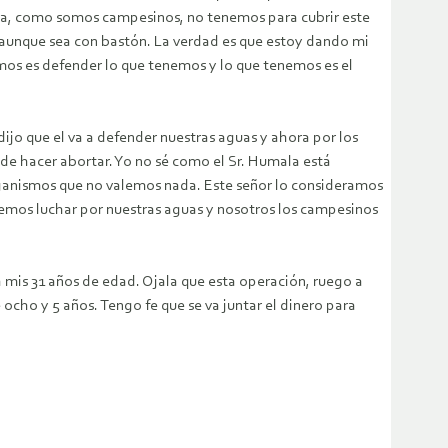
ia, como somos campesinos, no tenemos para cubrir este
ar aunque sea con bastón. La verdad es que estoy dando mi
mos es defender lo que tenemos y lo que tenemos es el
ijo que el va a defender nuestras aguas y ahora por los
e hacer abortar. Yo no sé como el Sr. Humala está
ganismos que no valemos nada. Este señor lo consideramos
bemos luchar por nuestras aguas y nosotros los campesinos
a mis 31 años de edad. Ojala que esta operación, ruego a
 ocho y 5 años. Tengo fe que se va juntar el dinero para