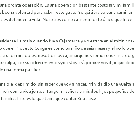
na pronta operación. Es una operación bastante costosa y mi famil
de buena voluntad para cubrir este gasto. Yo quisiera volver a camin
gua es defender la vida. Nosotros como campesinos lo único que hace
residente Humala cuando fue a Cajamarca y yo estuve en el mitin nos d
que el Proyecto Conga es como un niño de seis meses y el no lo pued
o a unos microbios, nosotros los cajamarquinos somos unos microor
su culpa, por sus ofrecimientos yo estoy así, porque nos dijo que de
e una forma pacífica.
sible, deprimido, sin saber que voy a hacer, mi vida dio una vuelta 
nreír con la vida juntos. Tengo mi señora y mis dos hijos pequeños de
amilia. Esto es lo que tenía que contar. Gracias.»