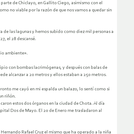
arte de Chiclayo, en Gallito Ciego, asimismo con el
omo no viable por la razón de que nos vamos a quedar sin
a de las lagunas y hemos subido como diez mil personas a
27, el 28 descansé.
edio ambiente».
cipio con bombas lacrimógenas, y después con balas de
uede alcanzar a 20 metros y ellos estaban a 250 metros.
pronto me cayó en mi espalda un balazo, lo sentí como si
un riñón.
caron estos dos órganos en la ciudad de Chota. Al día
spital Dos de Mayo. El 20 de Enero me trasladaron al
. Hernando Rafael Cruz el mismo que ha operado a la niña