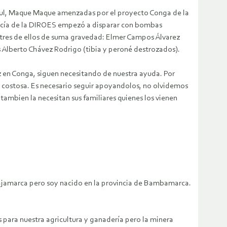
zul, Maque Maque amenzadas por el proyecto Conga de la
licía de la DIROES empezó a disparar con bombas
y tres de ellos de suma gravedad: Elmer Campos Álvarez
 Alberto Chávez Rodrigo (tibia y peroné destrozados).
 en Conga, siguen necesitando de nuestra ayuda. Por
uy costosa. Es necesario seguir apoyandolos, no olvidemos
 tambien la necesitan sus familiares quienes los vienen
Cajamarca pero soy nacido en la provincia de Bambamarca.
 para nuestra agricultura y ganadería pero la minera