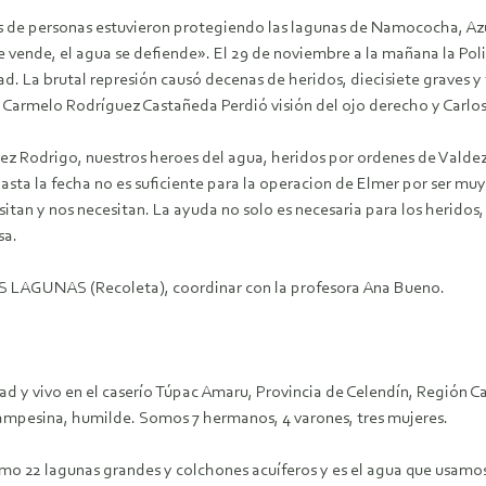
es de personas estuvieron protegiendo las lagunas de Namococha, A
 vende, el agua se defiende».
El 29 de noviembre a la mañana la Po
d. La brutal represión causó decenas de heridos, diecisiete graves 
Carmelo Rodríguez Castañeda Perdió visión del ojo derecho y Carlos
ez Rodrigo, nuestros heroes del agua, heridos por ordenes de Valdez
 hasta la fecha no es suficiente para la operacion de Elmer por ser m
esitan y nos necesitan. La ayuda no solo es necesaria para los heridos,
sa.
AS LAGUNAS (Recoleta), coordinar con la profesora Ana Bueno.
d y vivo en el caserío Túpac Amaru, Provincia de Celendín, Región 
 campesina, humilde. Somos 7 hermanos, 4 varones, tres mujeres.
mo 22 lagunas grandes y colchones acuíferos y es el agua que usamos