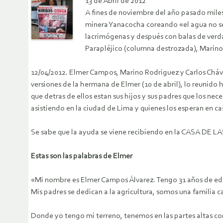
13 de Abril de 2012
A fines de noviembre del año pasado mil
minera Yanacocha coreando «el agua no se
lacrimógenas y después con balas de verda
Parapléjico (columna destrozada), Marino 
12/04/2012. Elmer Campos, Marino Rodriguez y Carlos Cháv
versiones de la hermana de Elmer (10 de abril), lo reunido
que detras de ellos estan sus hijos y sus padres que los nec
asistiendo en la ciudad de Lima y quienes los esperan en ca
Se sabe que la ayuda se viene recibiendo en la CASA DE L
Estas son las palabras de Elmer
«Mi nombre es Elmer Campos Álvarez. Tengo 31 años de eda
Mis padres se dedican a la agricultura, somos una familia
Donde yo tengo mi terreno, tenemos en las partes altas co