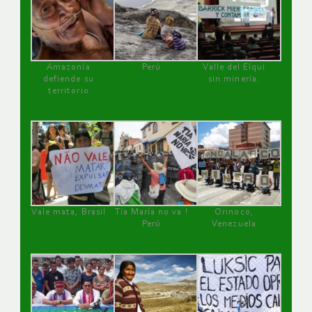
Amazonía
Perú
Valle del Elqui
defiende su
sin minería.
territorio
Vale mata, Brasil
Tía María no va !
Orinoco,
Perú
Venezuela