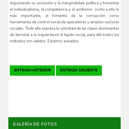
impulsando su exclusión y la marginalidad política y fomentar
el individualismo, la competencia y el arribismo. Junto a ello lo
más importante, el fomento de la corrupción como
herramienta de control social de operadores y amplios sectores
sociales. Todo ello expresa la voluntad de las clases dominantes
de derrotar a la izquierda en el tejido social, para ello todos los
métodos son validos. Estamos avisados.
Navegador
ENTRADA ANTERIOR
ENTRADA SIGUIENTE
de
artículos
GALERÌA DE FOTOS