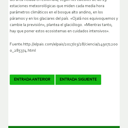
estaciones meteorológicas que miden cada media hora
parámetros climáticos en el bosque alto andino, en los
páramos y en los glaciares del país. «Ojalá nos equivoquemos y
cambie la previsión», plantea el glaciólogo. «Mientras tanto,
hay que poner estos ecosistemas en cuidados intensivos».
Fuente:http://elpais.com/elpais/2017/03/28/ciencia/149071200
0_285374.html
Navegador
ENTRADA ANTERIOR
ENTRADA SIGUIENTE
de
artículos