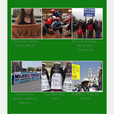
Protestas contra
No a la minería ,
VALE, Brasil
Bariloche,
Argentina
Defensoras
Las Bambas,
PUEBLA, Pue, 27
amenazadas en
Perú
Enero
México