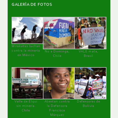
GALERÌA DE FOTOS
Wirakutas luchan
contra la minería
No a Dominga,
VALE mata,
en México
Chile
Brasil
Valle de Elqui
Atentan contra
Defensoras de
sin minería.
la Defensora
Bolivia
Chile
Francisca
Márquez