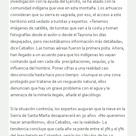
investigación con la ayuda del Ejército, se ha aliado con la
comunidad indígena que vive en esta montaña. Los arhuacos
consideran que su sierra es sagrada, por eso, el acceso a este
territorio está vedado a turistas y expertos. «Tenemos
imágenes de satélite, de turistas que van a la costa y toman
fotografías desde el avión o desde el Tayrona los días
despejados, pero necesitábamos información más detallada»,
dice Ceballos. Las tomas aéreas fueron la primera pista. Ahora,
han llegado a un acuerdo para que los indígenas les vayan
contando qué ven cada día: precipitaciones, sequías, y la
influencia del hombre. Poner cifras a una realidad casi
desconocida hasta hace poco tiempo. «Aunque es una zona
protegido por tratarse de un resguardo natural, ellos
denuncian que hay un grave problema con el agua y la
amenaza de la minería ilegal», añade el glaciólogo.
Si la situación continúa, los expertos auguran que la nieve en la
Sierra de Santa Marta desaparecerá en 30 años. «No queremos
hacer amarillismo», dice Ceballos, «es la realidad». La
tendencia concluye que cada año se pierde entre el 3% y el 5%
del área helada en Colombia, según los cálculos de las 19