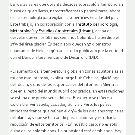
La fuerza aérea que durante décadas sobrevoló el territorio en
busca de guerrilleros, narcotraficantes y paramilitares, ahora
usa su tecnología para vigilar las superficies heladas del país.
Este trabajo, en colaboración con el
Instituto de Hidrología,
Meteorología y Estudios Ambientales (Ideam)
, acaba de
desvelar que en los últimos seis años Colombia ha perdido el
17% del área glaciar. Es decir, solo quedan 37 kilómetros
cuadrados de hielo, según un estudio publicado por la entidad
con el Banco Interamericano de Desarrollo (BID).
«El aumento de la temperatura global en zonas ecuatoriales es
mucho más intenso», explica Jorge Luis Ceballos, glaciólogo
del Ideam, y uno de los responsables del informe. «Mientras
que en el resto del mundo subirá dos grados, en estas regiones
se estima que pueda ser el doble». El experto se refiere a
Colombia, Venezuela, Ecuador, Bolivia y Perú, los países
latinoamericanos que reúnen el 99% de los glaciares tropicales
del planeta, y que se han unido para colaborar y estudiar la
reducción de estos territorios. «En nuestro caso, no es solo
culpa de los colombianos. La nubosidad está cambiando, hay