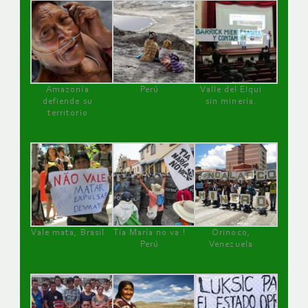
Amazonía
Perú
Valle del Elqui
defiende su
sin minería.
territorio
Vale mata, Brasil
Tía María no va !
Orinoco,
Perú
Venezuela