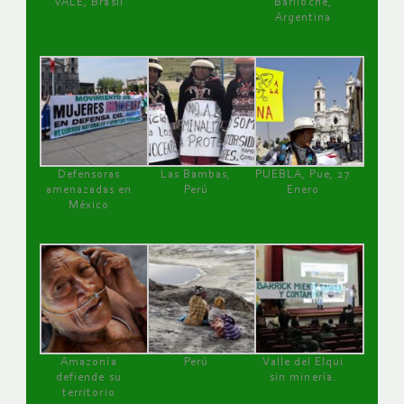
VALE, Brasil
Bariloche,
Argentina
Defensoras
Las Bambas,
PUEBLA, Pue, 27
amenazadas en
Perú
Enero
México
Amazonía
Perú
Valle del Elqui
defiende su
sin minería.
territorio