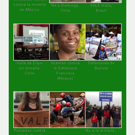
contra la minería
No a Dominga,
VALE mata,
en México
Chile
Brasil
Valle de Elqui
Atentan contra
Defensoras de
sin minería.
la Defensora
Bolivia
Chile
Francisca
Márquez
Protestas contra
No a la minería ,