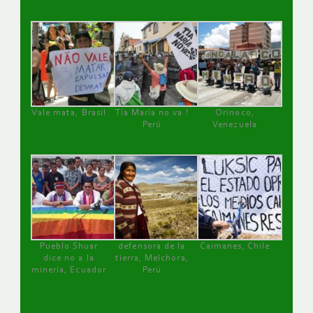
Vale mata, Brasil
Tía María no va !
Orinoco,
Perú
Venezuela
Pueblo Shuar
defensora de la
Caimanes, Chile
dice no a la
tierra, Melchora,
minería, Ecuador
Perú