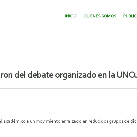
SALTAR AL CONTENIDO.
INICIO
QUIENES SOMOS
PUBLI
aron del debate organizado en la UNC
val académico a un movimiento enraizado en reducidos grupos de dic