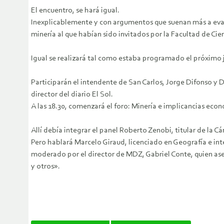
El encuentro, se hará igual.
Inexplicablemente y con argumentos que suenan más a evas
minería al que habían sido invitados por la Facultad de Cie
Igual se realizará tal como estaba programado el próximo j
Participarán el intendente de San Carlos, Jorge Difonso y 
director del diario El Sol.
A las 18.30, comenzará el foro: Minería e implicancias eco
Allí debía integrar el panel Roberto Zenobi, titular de la
Pero hablará Marcelo Giraud, licenciado en Geografía e int
moderado por el director de MDZ, Gabriel Conte, quien ase
y otros».