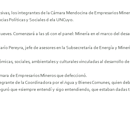
ivas, los integrantes de la Cámara Mendocina de Empresarios Miner
ncias Políticas y Sociales d ela UNCuyo.
ueves. Comenzará a las 16 con el panel: Minería en el marco del des
Darío Pereyra, jefe de asesores en la Subsecretaría de Energía y Min
nómicas, sociales, ambientales y culturales vinculadas al desarrollo
 Cámara de Empresarios Mineros que defeccionó.
egrante de la Coordinadora por el Agua y Bienes Comunes, quien debía
guró que «siempre entendí y sigo entendiendo, que estaban dadas tod