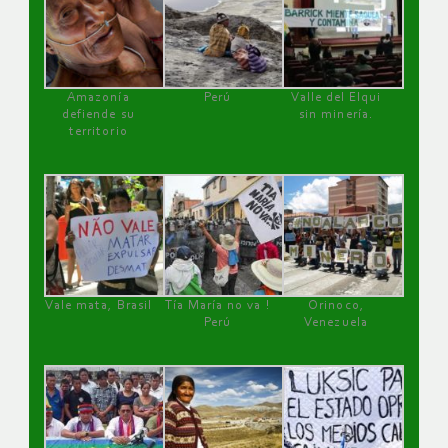
Amazonía
Perú
Valle del Elqui
defiende su
sin minería.
territorio
Vale mata, Brasil
Tía María no va !
Orinoco,
Perú
Venezuela