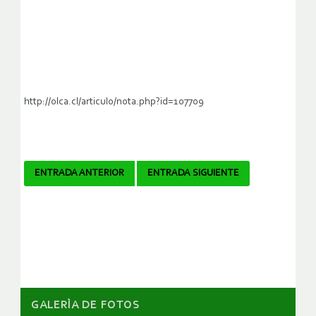
http://olca.cl/articulo/nota.php?id=107709
Navegador
ENTRADA ANTERIOR
ENTRADA SIGUIENTE
de
artículos
GALERÌA DE FOTOS