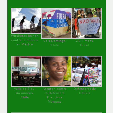
Wirakutas luchan
contra la minería
No a Dominga,
VALE mata,
en México
Chile
Brasil
Valle de Elqui
Atentan contra
Defensoras de
sin minería.
la Defensora
Bolivia
Chile
Francisca
Márquez