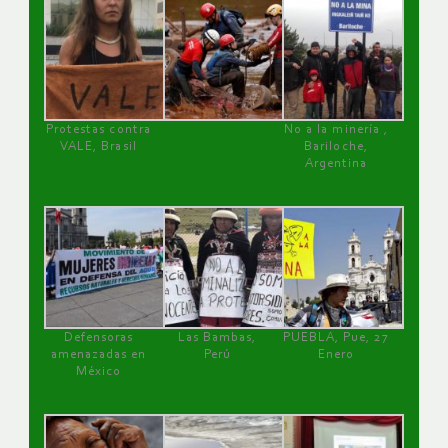
Protestas contra
No a la minería ,
VALE, Brasil
Bariloche,
Argentina
Defensoras
Las Bambas,
PUEBLA, Pue, 27
amenazadas en
Perú
Enero
México