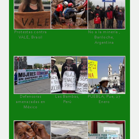
Protestas contra
No a la minería ,
VALE, Brasil
Bariloche,
Argentina
Defensoras
Las Bambas,
PUEBLA, Pue, 27
amenazadas en
Perú
Enero
México