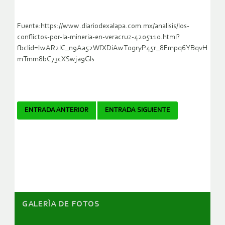
Fuente:https://www.diariodexalapa.com.mx/analisis/los-
conflictos-por-la-mineria-en-veracruz-4205110.html?
fbclid=IwAR2lC_n9Aa52WfXDiAwT0gryP45r_8Empq6YBqvH
mTmm8bC73cXSwja9Gls
Navegador
ENTRADA ANTERIOR
ENTRADA SIGUIENTE
de
artículos
GALERÌA DE FOTOS