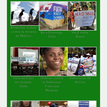
Wirakutas luchan
contra la minería
No a Dominga,
VALE mata,
en México
Chile
Brasil
Valle de Elqui
Atentan contra
Defensoras de
sin minería.
la Defensora
Bolivia
Chile
Francisca
Márquez