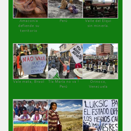
Amazonía
Perú
Valle del Elqui
defiende su
sin minería.
territorio
Vale mata, Brasil
Tía María no va !
Orinoco,
Perú
Venezuela