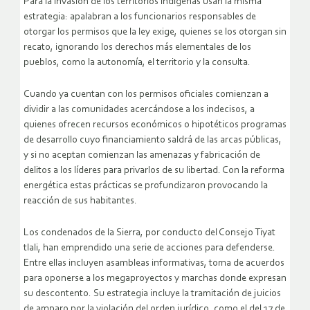
Para la invasión de los territorios indígenas usan la misma
estrategia: apalabran a los funcionarios responsables de
otorgar los permisos que la ley exige, quienes se los otorgan sin
recato, ignorando los derechos más elementales de los
pueblos, como la autonomía, el territorio y la consulta.
Cuando ya cuentan con los permisos oficiales comienzan a
dividir a las comunidades acercándose a los indecisos, a
quienes ofrecen recursos económicos o hipotéticos programas
de desarrollo cuyo financiamiento saldrá de las arcas públicas,
y si no aceptan comienzan las amenazas y fabricación de
delitos a los líderes para privarlos de su libertad. Con la reforma
energética estas prácticas se profundizaron provocando la
reacción de sus habitantes.
Los condenados de la Sierra, por conducto del Consejo Tiyat
tlali, han emprendido una serie de acciones para defenderse.
Entre ellas incluyen asambleas informativas, toma de acuerdos
para oponerse a los megaproyectos y marchas donde expresan
su descontento. Su estrategia incluye la tramitación de juicios
de amparo por la violación del orden jurídico, como el del 17 de