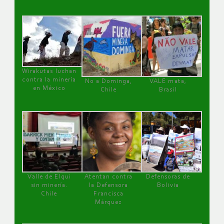
Wirakutas luchan
contra la minería
No a Dominga,
VALE mata,
en México
Chile
Brasil
Valle de Elqui
Atentan contra
Defensoras de
sin minería.
la Defensora
Bolivia
Chile
Francisca
Márquez