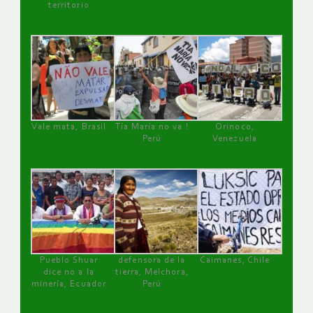
territorio
Vale mata, Brasil
Tía María no va !
Orinoco,
Perú
Venezuela
Pueblo Shuar
defensora de la
Caimanes, Chile
dice no a la
tierra, Melchora,
minería, Ecuador
Perú