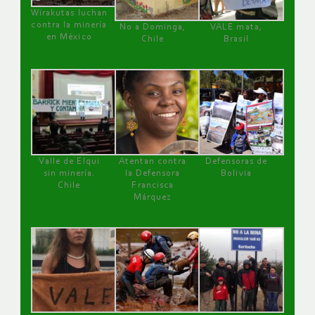
Wirakutas luchan
contra la minería
No a Dominga,
VALE mata,
en México
Chile
Brasil
Valle de Elqui
Atentan contra
Defensoras de
sin minería.
la Defensora
Bolivia
Chile
Francisca
Márquez