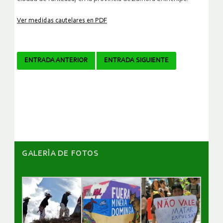
Ver medidas cautelares en PDF
Navegador
ENTRADA ANTERIOR
ENTRADA SIGUIENTE
de
artículos
GALERÌA DE FOTOS