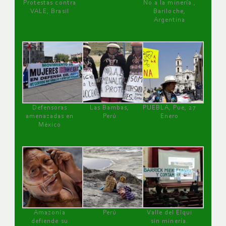
Protestas contra
No a la minería ,
VALE, Brasil
Bariloche,
Argentina
Defensoras
Las Bambas,
PUEBLA, Pue, 27
amenazadas en
Perú
Enero
México
Amazonía
Perú
Valle del Elqui
defiende su
sin minería.