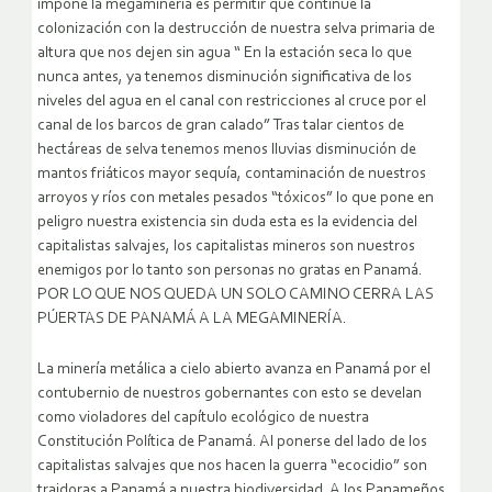
impone la megaminería es permitir que continúe la
colonización con la destrucción de nuestra selva primaria de
altura que nos dejen sin agua “ En la estación seca lo que
nunca antes, ya tenemos disminución significativa de los
niveles del agua en el canal con restricciones al cruce por el
canal de los barcos de gran calado” Tras talar cientos de
hectáreas de selva tenemos menos lluvias disminución de
mantos friáticos mayor sequía, contaminación de nuestros
arroyos y ríos con metales pesados “tóxicos” lo que pone en
peligro nuestra existencia sin duda esta es la evidencia del
capitalistas salvajes, los capitalistas mineros son nuestros
enemigos por lo tanto son personas no gratas en Panamá.
POR LO QUE NOS QUEDA UN SOLO CAMINO CERRA LAS
PÚERTAS DE PANAMÁ A LA MEGAMINERÍA.
La minería metálica a cielo abierto avanza en Panamá por el
contubernio de nuestros gobernantes con esto se develan
como violadores del capítulo ecológico de nuestra
Constitución Política de Panamá. Al ponerse del lado de los
capitalistas salvajes que nos hacen la guerra “ecocidio” son
traidoras a Panamá a nuestra biodiversidad. A los Panameños.