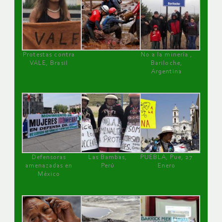
Protestas contra
No a la minería ,
VALE, Brasil
Bariloche,
Argentina
Defensoras
Las Bambas,
PUEBLA, Pue, 27
amenazadas en
Perú
Enero
México