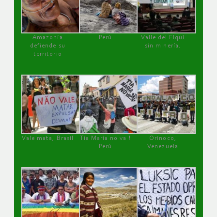
Amazonía
Perú
Valle del Elqui
defiende su
sin minería.
territorio
Vale mata, Brasil
Tía María no va !
Orinoco,
Perú
Venezuela