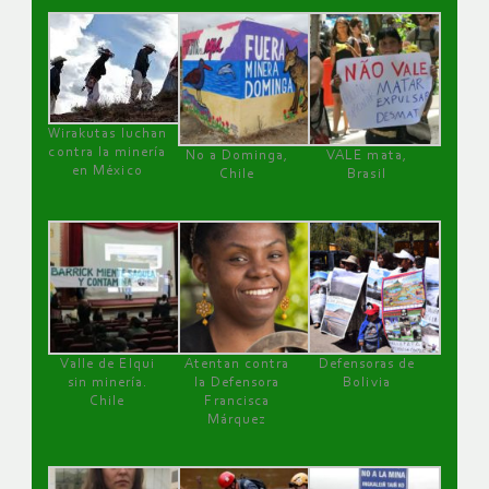
Wirakutas luchan
contra la minería
No a Dominga,
VALE mata,
en México
Chile
Brasil
Valle de Elqui
Atentan contra
Defensoras de
sin minería.
la Defensora
Bolivia
Chile
Francisca
Márquez