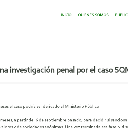
SALTAR AL CONTENIDO.
INICIO
QUIENES SOMOS
PUBLI
na investigación penal por el caso S
eses el caso podría ser derivado al Ministerio Público
eses, a partir del 6 de septiembre pasado, para decidir si sanciona 
alores y de sociedades anónimas. Una vez terminada esa fase, y si se 