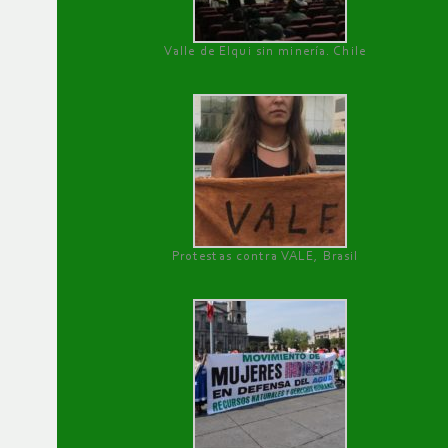
Valle de Elqui sin minería. Chile
Protestas contra VALE, Brasil