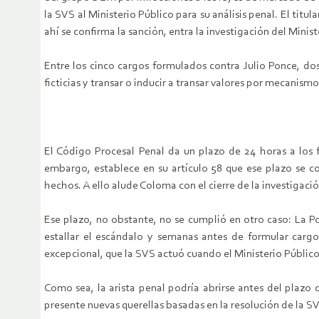
la SVS al Ministerio Público para su análisis penal. El titu
ahí se confirma la sanción, entra la investigación del Minist
Entre los cinco cargos formulados contra Julio Ponce, dos
ficticias y transar o inducir a transar valores por mecanis
El Código Procesal Penal da un plazo de 24 horas a los 
embargo, establece en su artículo 58 que ese plazo se co
hechos. A ello alude Coloma con el cierre de la investigació
Ese plazo, no obstante, no se cumplió en otro caso: La P
estallar el escándalo y semanas antes de formular cargo
excepcional, que la SVS actuó cuando el Ministerio Público
Como sea, la arista penal podría abrirse antes del plazo d
presente nuevas querellas basadas en la resolución de la S