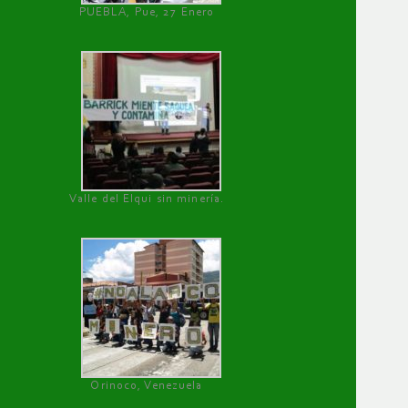
PUEBLA, Pue, 27 Enero
Valle del Elqui sin minería.
Orinoco, Venezuela