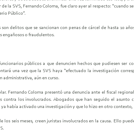
lar de la SVS, Fernando Coloma, fue claro ayer al respecto: “cuando se 
erio Público”.
 son delitos que se sancionan con penas de cárcel de hasta 10 años: 
mos engañosos o fraudulentos.
funcionarios públicos a que denuncien hechos que pudiesen ser con
ntará una vez que la SVS haya “efectuado la investigación corres
n administrativa, aún en curso.
olar. Fernando Coloma presentó una denuncia ante el fiscal regional
s contra los involucrados. Abogados que han seguido el asunto c
 ya había activado una investigación y que lo hizo en otro contexto, 
e los seis meses, creen juristas involucrados en la causa. Ello pued
VS.