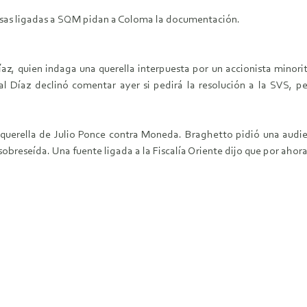
ausas ligadas a SQM pidan a Coloma la documentación.
íaz, quien indaga una querella interpuesta por un accionista minorit
cal Díaz declinó comentar ayer si pedirá la resolución a la SVS, 
la querella de Julio Ponce contra Moneda. Braghetto pidió una audi
obreseída. Una fuente ligada a la Fiscalía Oriente dijo que por ahora