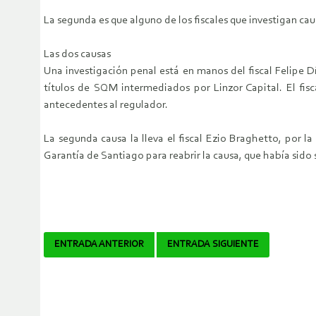
La segunda es que alguno de los fiscales que investigan c
Las dos causas
Una investigación penal está en manos del fiscal Felipe D
títulos de SQM intermediados por Linzor Capital. El fis
antecedentes al regulador.
La segunda causa la lleva el fiscal Ezio Braghetto, por 
Garantía de Santiago para reabrir la causa, que había sido s
Navegador
ENTRADA ANTERIOR
ENTRADA SIGUIENTE
de
artículos