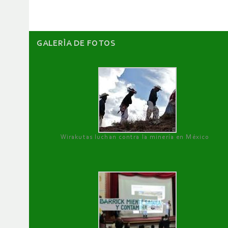
GALERÌA DE FOTOS
Wirakutas luchan contra la minería en México