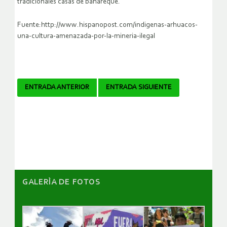
tradicionales casas de bahareque.
Fuente:http://www.hispanopost.com/indigenas-arhuacos-
una-cultura-amenazada-por-la-mineria-ilegal
Navegador
ENTRADA ANTERIOR
ENTRADA SIGUIENTE
de
artículos
GALERÌA DE FOTOS