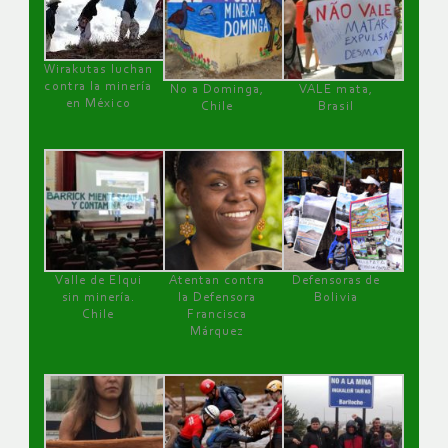
Wirakutas luchan
contra la minería
No a Dominga,
VALE mata,
en México
Chile
Brasil
Valle de Elqui
Atentan contra
Defensoras de
sin minería.
la Defensora
Bolivia
Chile
Francisca
Márquez