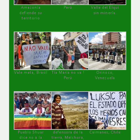
Amazonía
Perú
Valle del Elqui
defiende su
sin minería.
territorio
Vale mata, Brasil
Tía María no va !
Orinoco,
Perú
Venezuela
Pueblo Shuar
defensora de la
Caimanes, Chile
dice no a la
tierra, Melchora,