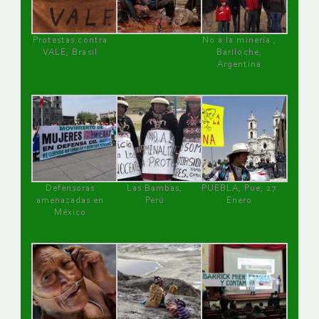
Protestas contra
No a la minería ,
VALE, Brasil
Bariloche,
Argentina
Defensoras
Las Bambas,
PUEBLA, Pue, 27
amenazadas en
Perú
Enero
México