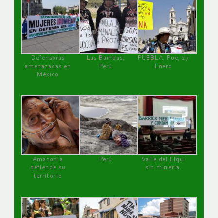
Defensoras
Las Bambas,
PUEBLA, Pue, 27
amenazadas en
Perú
Enero
México
Amazonía
Perú
Valle del Elqui
defiende su
sin minería.
territorio