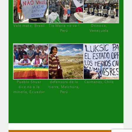
Vale mata, Brasil
Tía María no va !
Orinoco,
Perú
Venezuela
Pueblo Shuar
defensora de la
Caimanes, Chile
dice no a la
tierra, Melchora,
minería, Ecuador
Perú