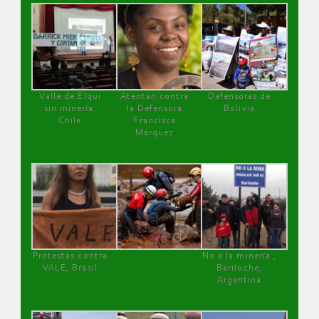
Valle de Elqui
Atentan contra
Defensoras de
sin minería.
la Defensora
Bolivia
Chile
Francisca
Márquez
Protestas contra
No a la minería ,
VALE, Brasil
Bariloche,
Argentina