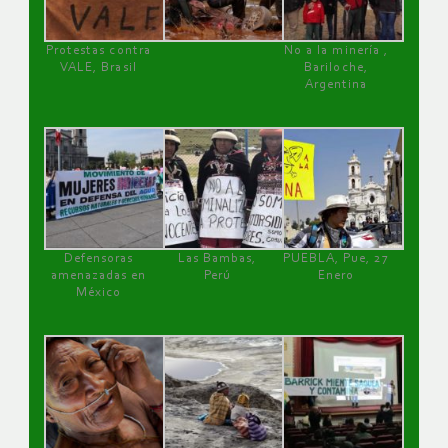
Protestas contra
No a la minería ,
VALE, Brasil
Bariloche,
Argentina
Defensoras
Las Bambas,
PUEBLA, Pue, 27
amenazadas en
Perú
Enero
México