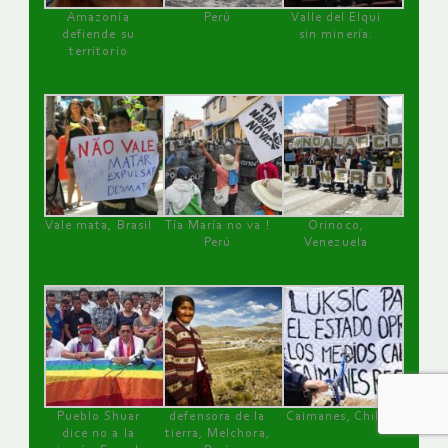
Amazonía
Perú
Valle del Elqui
defiende su
sin minería.
territorio
Vale mata, Brasil
Tía María no va !
Orinoco,
Perú
Venezuela
Pueblo Shuar
defensora de la
Caimanes, Chile
dice no a la
tierra, Melchora,