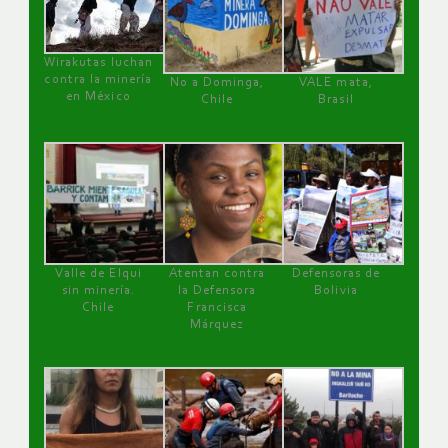
Wirakutas luchan
contra la minería
No a Dominga,
VALE mata,
en México
Chile
Brasil
Valle de Elqui
Atentan contra
Defensoras de
sin minería.
la Defensora
Bolivia
Chile
Francisca
Márquez