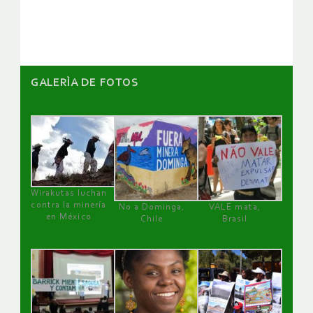
artículos
GALERÌA DE FOTOS
Wirakutas luchan
contra la minería
No a Dominga,
VALE mata,
en México
Chile
Brasil