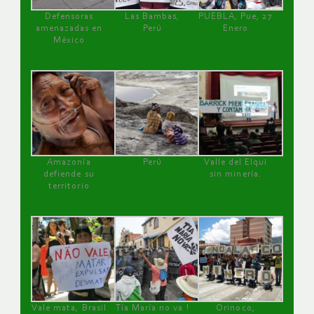
Defensoras
Las Bambas,
PUEBLA, Pue, 27
amenazadas en
Perú
Enero
México
Amazonía
Perú
Valle del Elqui
defiende su
sin minería.
territorio
Vale mata, Brasil
Tía María no va !
Orinoco,