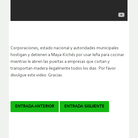
Corporaciones, estado nacional y autoridades municipales
hostigan y detienen a Maya-Kichés por usar leña para cocinar
mientras le abren las puertas a empresas que cortan y
transportan madera ilegalmente todos los dias. Por favor
divulgue este video. Gracias.
Navegador
ENTRADA ANTERIOR
ENTRADA SIGUIENTE
de
artículos