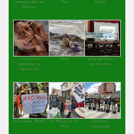
amenazadas en
Perú
Enero
México
Amazonía
Perú
Valle del Elqui
defiende su
sin minería.
territorio
Vale mata, Brasil
Tía María no va !
Orinoco,
Perú
Venezuela