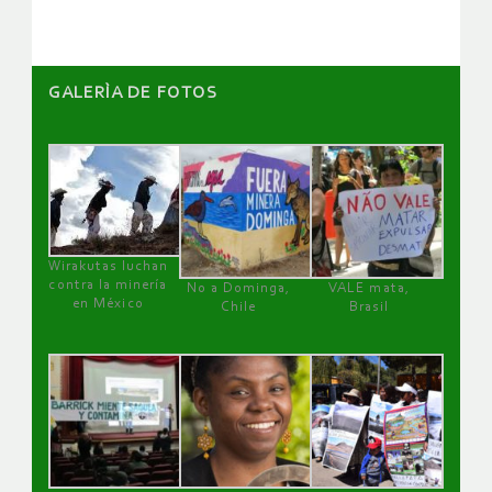
GALERÌA DE FOTOS
Wirakutas luchan
contra la minería
No a Dominga,
VALE mata,
en México
Chile
Brasil