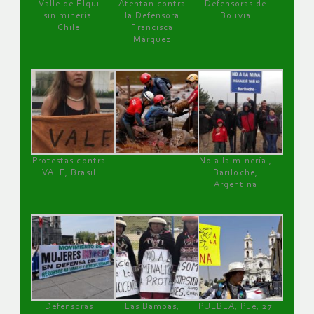
Valle de Elqui
Atentan contra
Defensoras de
sin minería.
la Defensora
Bolivia
Chile
Francisca
Márquez
Protestas contra
No a la minería ,
VALE, Brasil
Bariloche,
Argentina
Defensoras
Las Bambas,
PUEBLA, Pue, 27