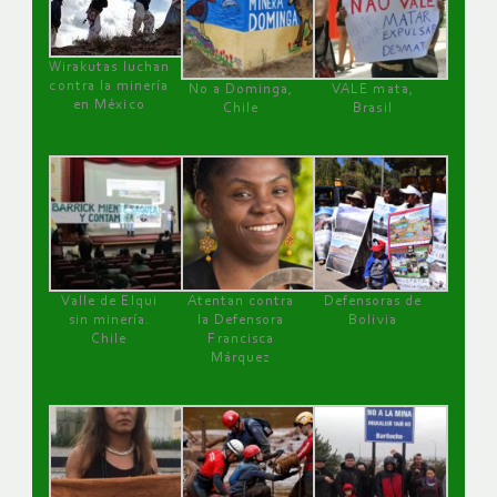
Wirakutas luchan
contra la minería
No a Dominga,
VALE mata,
en México
Chile
Brasil
Valle de Elqui
Atentan contra
Defensoras de
sin minería.
la Defensora
Bolivia
Chile
Francisca
Márquez