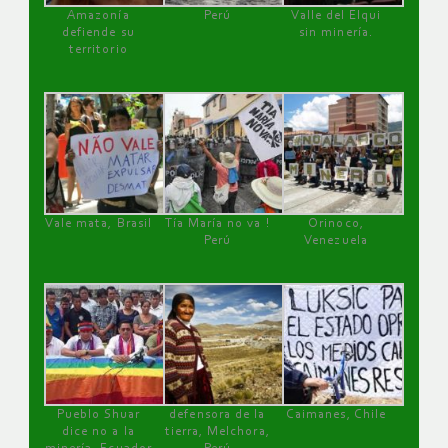
Amazonía
Perú
Valle del Elqui
defiende su
sin minería.
territorio
Vale mata, Brasil
Tía María no va !
Orinoco,
Perú
Venezuela
Pueblo Shuar
defensora de la
Caimanes, Chile
dice no a la
tierra, Melchora,