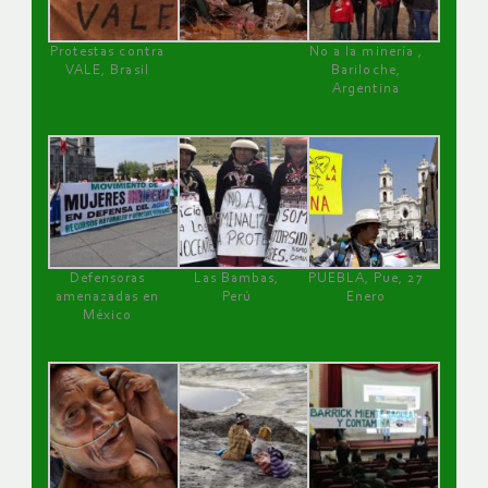
Protestas contra
No a la minería ,
VALE, Brasil
Bariloche,
Argentina
Defensoras
Las Bambas,
PUEBLA, Pue, 27
amenazadas en
Perú
Enero
México