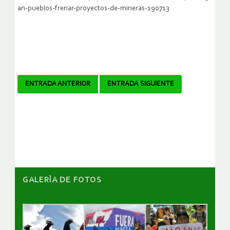
an-pueblos-frenar-proyectos-de-mineras-190713
Navegador
ENTRADA ANTERIOR
ENTRADA SIGUIENTE
de
artículos
GALERÌA DE FOTOS