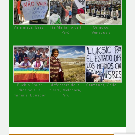
Vale mata, Brasil
Tía María no va !
Orinoco,
Perú
Venezuela
Pueblo Shuar
defensora de la
Caimanes, Chile
dice no a la
tierra, Melchora,
minería, Ecuador
Perú