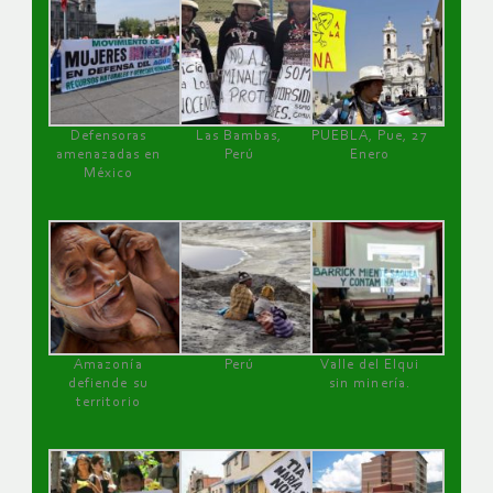
Defensoras
Las Bambas,
PUEBLA, Pue, 27
amenazadas en
Perú
Enero
México
Amazonía
Perú
Valle del Elqui
defiende su
sin minería.
territorio