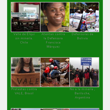
Valle de Elqui
Atentan contra
Defensoras de
sin minería.
la Defensora
Bolivia
Chile
Francisca
Márquez
Protestas contra
No a la minería ,
VALE, Brasil
Bariloche,
Argentina