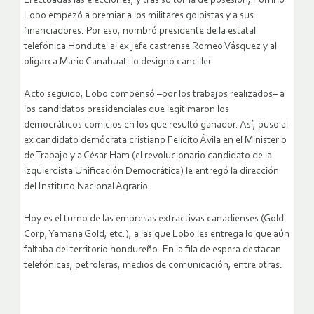
Efectuadas las elecciones, y tras su toma de posesión, Porfirio
Lobo empezó a premiar a los militares golpistas y a sus
financiadores. Por eso, nombró presidente de la estatal
telefónica Hondutel al ex jefe castrense Romeo Vásquez y al
oligarca Mario Canahuati lo designó canciller.
Acto seguido, Lobo compensó –por los trabajos realizados– a
los candidatos presidenciales que legitimaron los
democráticos comicios en los que resultó ganador. Así, puso al
ex candidato demócrata cristiano Felícito Ávila en el Ministerio
de Trabajo y a César Ham (el revolucionario candidato de la
izquierdista Unificación Democrática) le entregó la dirección
del Instituto Nacional Agrario.
Hoy es el turno de las empresas extractivas canadienses (Gold
Corp, Yamana Gold, etc.), a las que Lobo les entrega lo que aún
faltaba del territorio hondureño. En la fila de espera destacan
telefónicas, petroleras, medios de comunicación, entre otras.