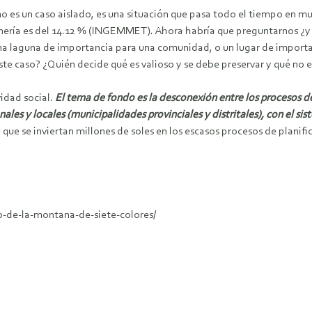
 es un caso aislado, es una situación que pasa todo el tiempo en muc
nería es del 14.12 % (INGEMMET). Ahora habría que preguntarnos ¿y s
una laguna de importancia para una comunidad, o un lugar de importa
ste caso? ¿Quién decide qué es valioso y se debe preservar y qué no e
vidad social.
El tema de fondo es la desconexión entre los procesos de 
ales y locales (municipalidades provinciales y distritales), con el si
que se inviertan millones de soles en los escasos procesos de planifi
o-de-la-montana-de-siete-colores/