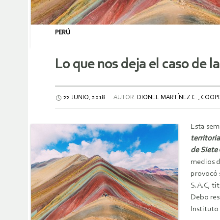
PERÚ
Lo que nos deja el caso de l
22 JUNIO, 2018
AUTOR:
DIONEL MARTÍNEZ C. , COO
Esta sema
territori
de Siete 
medios de
provocó 
S.A.C, ti
Debo resa
Institut