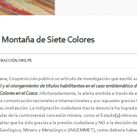
a Montaña de Siete Colores
PERACCIÓN.ORG.PE
na, CooperAcción publicó un artículo de investigación que escribí a
al y el otorgamiento de títulos habilitantes en el caso emblemático 
Colores en el Cusco
. Afortunadamente, la alerta emitida a través de 
 comunicación nacionales e internacionales y por supuesto gracias t
su viralización. La indignación ciudadana tras la denuncia ha logra
tular de la controversial concesión minera, como el Estado
[1]
retroced
ltar que ha sido gracias a la presión ciudadana y NO a la decisión d
o Geológico, Minero y Metalúrgico (INGEMMET), como debería haber