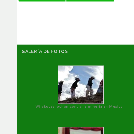
de
artículos
GALERÌA DE FOTOS
Wirakutas luchan contra la minería en México