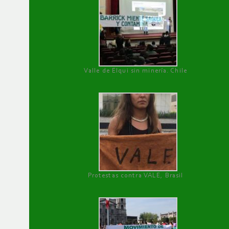
Valle de Elqui sin minería. Chile
Protestas contra VALE, Brasil