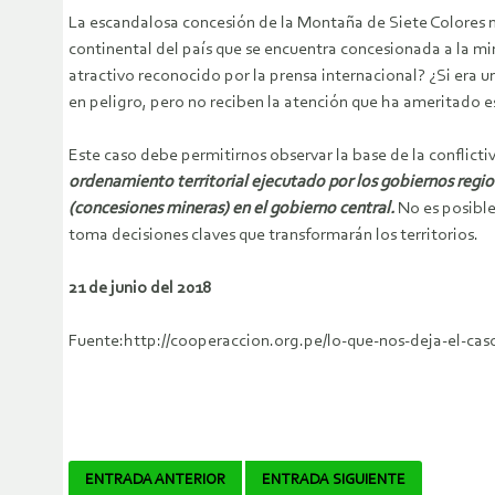
La escandalosa concesión de la Montaña de Siete Colores no
continental del país que se encuentra concesionada a la mi
atractivo reconocido por la prensa internacional? ¿Si era 
en peligro, pero no reciben la atención que ha ameritado e
Este caso debe permitirnos observar la base de la conflicti
ordenamiento territorial ejecutado por los gobiernos region
(concesiones mineras) en el gobierno central.
No es posible 
toma decisiones claves que transformarán los territorios.
21 de junio del 2018
Fuente:http://cooperaccion.org.pe/lo-que-nos-deja-el-cas
Navegador
ENTRADA ANTERIOR
ENTRADA SIGUIENTE