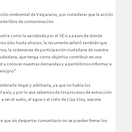
ación Ambiental de Valparaíso, por considerar que la acción
iente libre de contaminación.
ndustria como la aprobada por el SEA a pasos de donde
mos sido hasta ahora», la recurrente señaló también que
inos, la ordenanza de participación ciudadana de nuestra
 ciudadana, que tenga como objetivo contribuir en una
ad a conocer nuestras demandas y a permitirnos informar a
nicipio”.
erarla ilegal y arbitraria, ya que no había los
l país, y por lo que sabemos de los procesos de extracción
 ser el suelo, el agua o el cielo de Llay-Llay, supone
de que sin despertar comunitario no se pueden frenar los