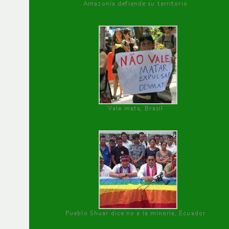
Amazonía defiende su territorio
Vale mata, Brasil
Pueblo Shuar dice no a la minería, Ecuador