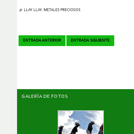
LLAY LLAY
,
METALES PRECIOSOS
Navegador
ENTRADA ANTERIOR
ENTRADA SIGUIENTE
de
artículos
GALERÌA DE FOTOS