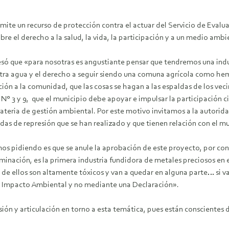
ámite un recurso de protección contra el actuar del Servicio de Evalu
bre el derecho a la salud, la vida, la participación y a un medio amb
xpresó que «para nosotras es angustiante pensar que tendremos una i
estra agua y el derecho a seguir siendo una comuna agrícola como he
ión a la comunidad, que las cosas se hagan a las espaldas de los vec
s, N° 3 y 9, que el municipio debe apoyar e impulsar la participación
materia de gestión ambiental. Por este motivo invitamos a la autorid
s de represión que se han realizado y que tienen relación con el mu
s pidiendo es que se anule la aprobación de este proyecto, por consid
inación, es la primera industria fundidora de metales preciosos en e
 de ellos son altamente tóxicos y van a quedar en alguna parte… si va a
e Impacto Ambiental y no mediante una Declaración».
ión y articulación en torno a esta temática, pues están conscientes 