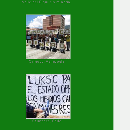
Valle del Elqui sin minería.
Orinoco, Venezuela
Caimanes, Chile