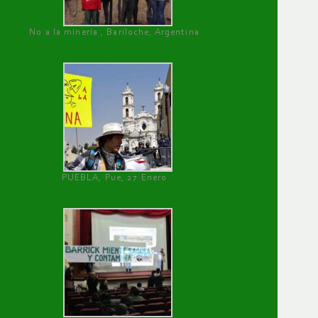
No a la minería , Bariloche, Argentina
PUEBLA, Pue, 27 Enero