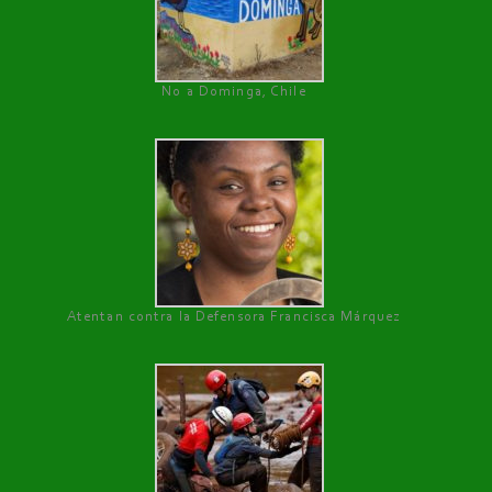
No a Dominga, Chile
Atentan contra la Defensora Francisca Márquez