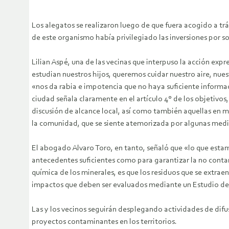
Los alegatos se realizaron luego de que fuera acogido a tr
de este organismo había privilegiado las inversiones por so
Lilian Aspé, una de las vecinas que interpuso la acción e
estudian nuestros hijos, queremos cuidar nuestro aire, nu
«nos da rabia e impotencia que no haya suficiente informac
ciudad señala claramente en el artículo 4° de los objetivo
discusión de alcance local, así como también aquellas en 
la comunidad, que se siente atemorizada por algunas medida
El abogado Alvaro Toro, en tanto, señaló que «lo que estamo
antecedentes suficientes como para garantizar la no contam
química de los minerales, es que los residuos que se extraen
impactos que deben ser evaluados mediante un Estudio d
Las y los vecinos seguirán desplegando actividades de difus
proyectos contaminantes en los territorios.