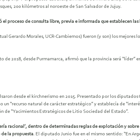
sques, 200 kilómetros al noroeste de San Salvador de Jujuy.
el proceso de consulta libre, previa e informada que establecen las
al Gerardo Morales, UCR-Cambiemos) fueron (y son) los mejores lobi
 de 2018, desde Purmamarca, afirmó que la provincia será “líder” en l
lsaron desde el kirchnerismo en 2015. Presentado por los diputados Ca
mo un “recurso natural de carácter estratégico” y establecía de “inter
ón de “Yacimientos Estratégicos de Litio Sociedad del Estado”.
ería racional’, dentro de determinadas reglas de explotación y sobre
 de la propuesta
. El diputado Junio fue en el mismo sentido: “En Ar