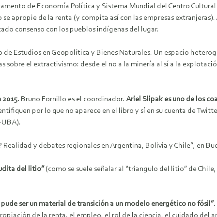
amento de Economía Política y Sistema Mundial del Centro Cultural d
 se apropie de la renta (y compita así con las empresas extranjeras).
scado consenso con los pueblos indígenas del lugar.
po de Estudios en Geopolítica y Bienes Naturales. Un espacio hetero
das sobre el extractivismo: desde el no a la minería al sí a la explot
n 2015.
Bruno Fornillo es el coordinador.
Ariel Slipak es uno de los co
ntifiquen por lo que no aparece en el libro y sí en su cuenta de Twitt
D-UBA).
? Realidad y debates regionales en Argentina, Bolivia y Chile”, en Bu
ita del litio”
(como se suele señalar al “triangulo del litio” de Chile
 pude ser un material de transición a un modelo energético no fósil”
.
propiación de la renta, el empleo, el rol de la ciencia, el cuidado del