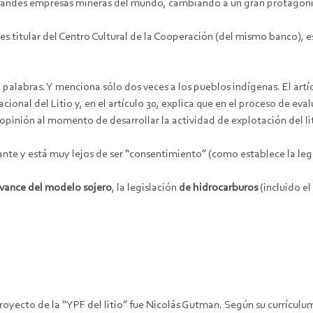
s grandes empresas mineras del mundo, cambiando a un gran protagon
s titular del Centro Cultural de la Cooperación (del mismo banco), e
3 palabras. Y menciona sólo dos veces a los pueblos indígenas. El art
cional del Litio y, en el artículo 30, explica que en el proceso de ev
 opinión al momento de desarrollar la actividad de explotación del lit
ante y está muy lejos de ser “consentimiento” (como establece la leg
avance del modelo sojero
, la legislación
de hidrocarburos
(incluido e
proyecto de la “YPF del litio” fue Nicolás Gutman. Según su currículu