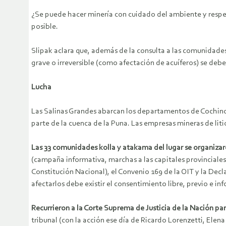
¿Se puede hacer minería con cuidado del ambiente y respe
posible.
Slipak aclara que, además de la consulta a las comunidades
grave o irreversible (como afectación de acuíferos) se debe
Lucha
Las Salinas Grandes abarcan los departamentos de Cochinoc
parte de la cuenca de la Puna. Las empresas mineras de lit
Las 33 comunidades kolla y atakama del lugar se organizar
(campaña informativa, marchas a las capitales provinciales
Constitución Nacional), el Convenio 169 de la OIT y la Dec
afectarlos debe existir el consentimiento libre, previo e in
Recurrieron a la Corte Suprema de Justicia de la Nación pa
tribunal (con la acción ese día de Ricardo Lorenzetti, El