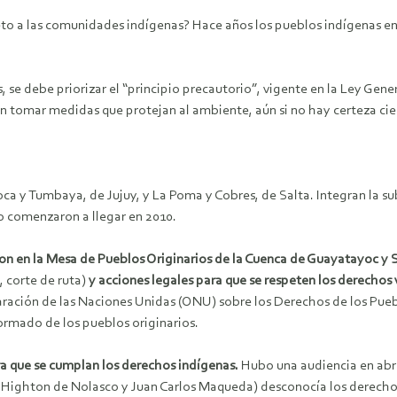
to a las comunidades indígenas? Hace años los pueblos indígenas e
, se debe priorizar el “principio precautorio”, vigente en la Ley Ge
n tomar medidas que protejan al ambiente, aún si no hay certeza cient
a y Tumbaya, de Jujuy, y La Poma y Cobres, de Salta. Integran la s
io comenzaron a llegar en 2010.
on en la Mesa de Pueblos Originarios de la Cuenca de Guayatayoc y 
, corte de ruta)
y acciones legales para que se respeten los derechos
laración de las Naciones Unidas (ONU) sobre los Derechos de los Pueb
formado de los pueblos originarios.
ra que se cumplan los derechos indígenas.
Hubo una audiencia en abr
ena Highton de Nolasco y Juan Carlos Maqueda) desconocía los derecho