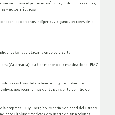
 preciado para el poder económico y político: las salinas,
ras y autos eléctricos.
esconocen los derechos indígenas y algunos sectores de la
ndígenas kollas y atacama en Jujuy y Salta.
Sierra (Catamarca), está en manos de la multinacional FMC
olíticas activas del kirchnerismo (y los gobiernos
Bolivia, que reuniría más del 80 por ciento del litio del
re la empresa Jujuy Energía y Minería Sociedad del Estado
nadiense Lithium Americas Corp (parte de sus acciones