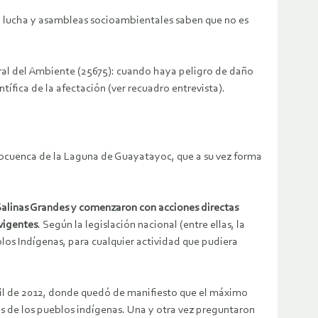
n lucha y asambleas socioambientales saben que no es
neral del Ambiente (25675): cuando haya peligro de daño
ífica de la afectación (ver recuadro entrevista).
ubcuenca de la Laguna de Guayatayoc, que a su vez forma
Salinas Grandes y comenzaron con acciones directas
 vigentes
. Según la legislación nacional (entre ellas, la
los Indígenas, para cualquier actividad que pudiera
il de 2012, donde quedó de manifiesto que el máximo
s de los pueblos indígenas. Una y otra vez preguntaron