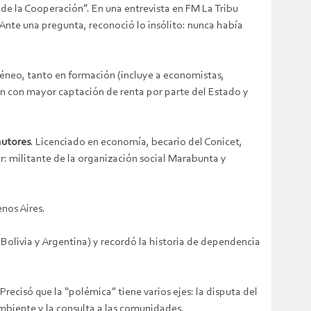
e la Cooperación”. En una entrevista en FM La Tribu
 Ante una pregunta, reconoció lo insólito: nunca había
géneo, tanto en formación (incluye a economistas,
ación con mayor captación de renta por parte del Estado y
autores
. Licenciado en economía, becario del Conicet,
er: militante de la organización social Marabunta y
enos Aires.
, Bolivia y Argentina) y recordó la historia de dependencia
 Precisó que la “polémica” tiene varios ejes: la disputa del
 ambiente y la consulta a las comunidades.