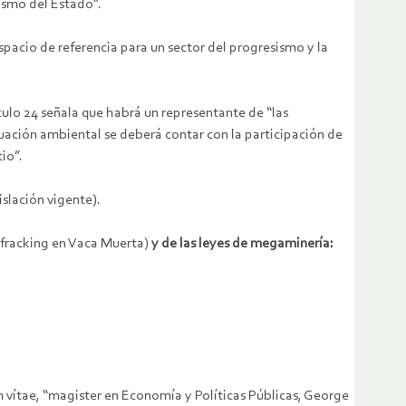
ismo del Estado”.
spacio de referencia para un sector del progresismo y la
ículo 24 señala que habrá un representante de “las
aluación ambiental se deberá contar con la participación de
io”.
islación vigente).
l fracking en Vaca Muerta)
y de las leyes de megaminería:
m vítae, “magister en Economía y Políticas Públicas, George