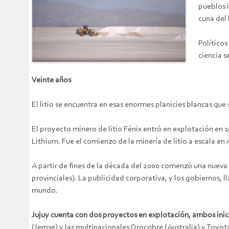
pueblos i
cuna del 
Políticos
ciencia s
Veinte años
El litio se encuentra en esas enormes planicies blancas que
El proyecto minero de litio Fénix entró en explotación en
Lithium. Fue el comienzo de la minería de litio a escala en 
A partir de fines de la década del 2000 comenzó una nueva 
provinciales). La publicidad corporativa, y los gobiernos, ll
mundo.
Jujuy cuenta con dos proyectos en explotación, ambos inic
(Jemse) y las multinacionales Orocobre (Australia) y Toyot