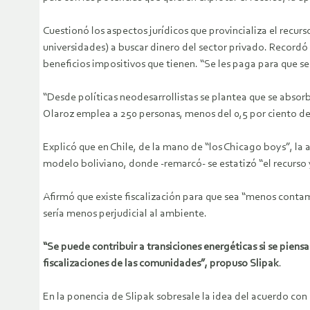
Cuestionó los aspectos jurídicos que provincializa el recurso
universidades) a buscar dinero del sector privado. Recordó q
beneficios impositivos que tienen. “Se les paga para que se l
“Desde políticas neodesarrollistas se plantea que se absorba
Olaroz emplea a 250 personas, menos del 0,5 por ciento de
Explicó que en Chile, de la mano de “los Chicago boys”, l
modelo boliviano, donde -remarcó- se estatizó “el recurso y
Afirmó que existe fiscalización para que sea “menos contamin
sería menos perjudicial al ambiente.
“Se puede contribuir a transiciones energéticas si se pien
fiscalizaciones de las comunidades”, propuso Slipak
.
En la ponencia de Slipak sobresale la idea del acuerdo con l