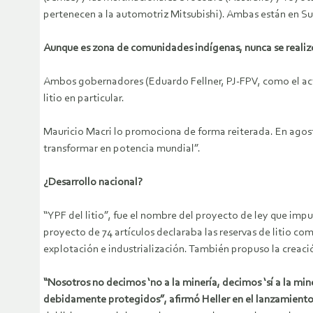
pertenecen a la automotriz Mitsubishi). Ambas están en Su
Aunque es zona de comunidades indígenas, nunca se realizó 
Ambos gobernadores (Eduardo Fellner, PJ-FPV, como el actu
litio en particular.
Mauricio Macri lo promociona de forma reiterada. En agosto
transformar en potencia mundial”.
¿Desarrollo nacional?
“YPF del litio”, fue el nombre del proyecto de ley que impu
proyecto de 74 artículos declaraba las reservas de litio co
explotación e industrialización. También propuso la creaci
“
Nosotros no decimos ‘no a la minería, decimos ‘sí a la min
debidamente protegidos”, afirmó Heller en el lanzamiento