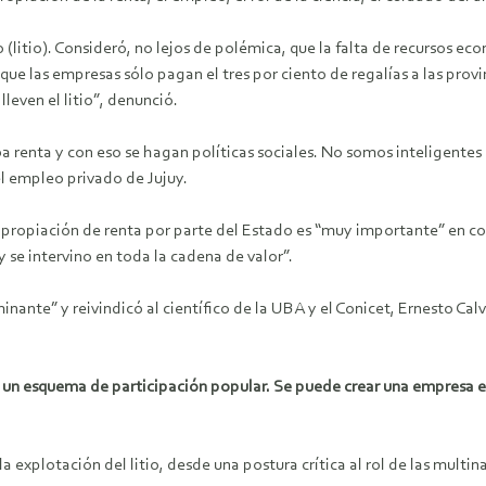
 (litio). Consideró, no lejos de polémica, que la falta de recursos eco
ue las empresas sólo pagan el tres por ciento de regalías a las provinc
leven el litio”, denunció.
 renta y con eso se hagan políticas sociales. No somos inteligentes n
l empleo privado de Jujuy.
a apropiación de renta por parte del Estado es “muy importante” en 
 se intervino en toda la cadena de valor”.
ante” y reivindicó al científico de la UBA y el Conicet, Ernesto Calv
sa un esquema de participación popular. Se puede crear una empresa e
a explotación del litio, desde una postura crítica al rol de las multi