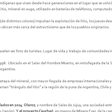
ndígenas que viven desde hace generaciones en el lugar que se volvió
litio, mineral en auge, utilizado en baterías de teléfonos, computado
 (de distintos colores) impulsan la explotación de litio, los jueces d
e ubican más cerca del extractivismo que de los pueblos originarios.
 suelen ser foto de turistas. Lugar de vida y trabajo de comunidades i
 1998. Ubicado en el Salar del Hombre Muerto, en Antofagasta de la 
Argentina.
etapa del mineral, con mayor llegada de empresas internacionales y p
aman “triángulo del litio” a la región de la puna de Argentina, Chile y 
iados en 2014
.
Olaroz
, a nombre de Sales de Jujuy, una sociedad ent
a (Japón).
Y el proyecto Cauchari
, en manos de Minera Exar, de la ca