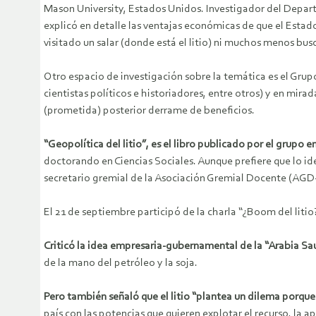
Mason University, Estados Unidos. Investigador del Depart
explicó en detalle las ventajas económicas de que el Estado
visitado un salar (donde está el litio) ni muchos menos bu
Otro espacio de investigación sobre la temática es el Gru
cientistas políticos e historiadores, entre otros) y en mira
(prometida) posterior derrame de beneficios.
“Geopolítica del litio”, es el libro publicado por el grupo e
doctorando en Ciencias Sociales. Aunque prefiere que lo ide
secretario gremial de la Asociación Gremial Docente (AG
El 21 de septiembre participó de la charla “¿Boom del litio
Criticó la idea empresaria-gubernamental de la “Arabia Saud
de la mano del petróleo y la soja.
Pero también señaló que el litio “plantea un dilema porque
país con las potencias que quieren explotar el recurso, la a