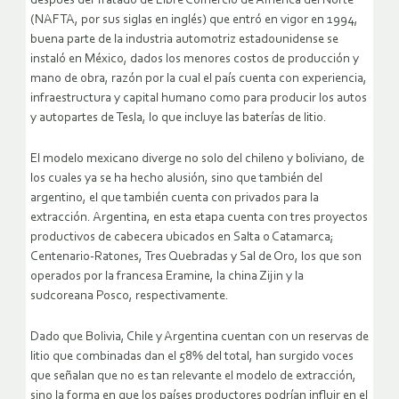
después del Tratado de Libre Comercio de América del Norte
(NAFTA, por sus siglas en inglés) que entró en vigor en 1994,
buena parte de la industria automotriz estadounidense se
instaló en México, dados los menores costos de producción y
mano de obra, razón por la cual el país cuenta con experiencia,
infraestructura y capital humano como para producir los autos
y autopartes de Tesla, lo que incluye las baterías de litio.
El modelo mexicano diverge no solo del chileno y boliviano, de
los cuales ya se ha hecho alusión, sino que también del
argentino, el que también cuenta con privados para la
extracción. Argentina, en esta etapa cuenta con tres proyectos
productivos de cabecera ubicados en Salta o Catamarca;
Centenario-Ratones, Tres Quebradas y Sal de Oro, los que son
operados por la francesa Eramine, la china Zijin y la
sudcoreana Posco, respectivamente.
Dado que Bolivia, Chile y Argentina cuentan con un reservas de
litio que combinadas dan el 58% del total, han surgido voces
que señalan que no es tan relevante el modelo de extracción,
sino la forma en que los países productores podrían influir en el