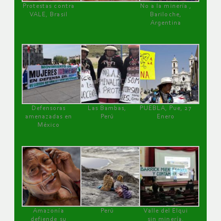
Protestas contra
No a la minería ,
VALE, Brasil
Bariloche,
Argentina
Defensoras
Las Bambas,
PUEBLA, Pue, 27
amenazadas en
Perú
Enero
México
Amazonía
Perú
Valle del Elqui
defiende su
sin minería.