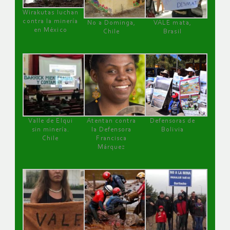
Wirakutas luchan
contra la minería
No a Dominga,
VALE mata,
en México
Chile
Brasil
Valle de Elqui
Atentan contra
Defensoras de
sin minería.
la Defensora
Bolivia
Chile
Francisca
Márquez