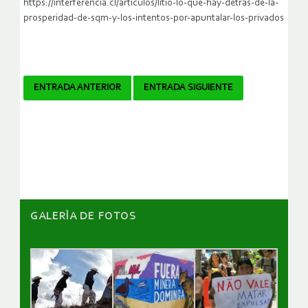
https://interferencia.cl/articulos/litio-lo-que-hay-detras-de-la-
prosperidad-de-sqm-y-los-intentos-por-apuntalar-los-privados
Navegador
ENTRADA ANTERIOR
ENTRADA SIGUIENTE
de
artículos
GALERÌA DE FOTOS