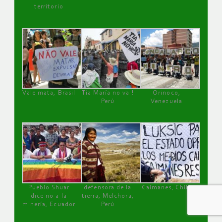
territorio
Vale mata, Brasil
Tía María no va !
Orinoco,
Perú
Venezuela
Pueblo Shuar
defensora de la
Caimanes, Chile
dice no a la
tierra, Melchora,
minería, Ecuador
Perú