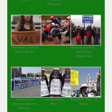
Márquez
Protestas contra
No a la minería ,
VALE, Brasil
Bariloche,
Argentina
Defensoras
Las Bambas,
PUEBLA, Pue, 27
amenazadas en
Perú
Enero
México