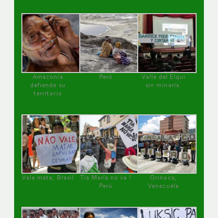
Amazonía
Perú
Valle del Elqui
defiende su
sin minería.
territorio
Vale mata, Brasil
Tía María no va !
Orinoco,
Perú
Venezuela