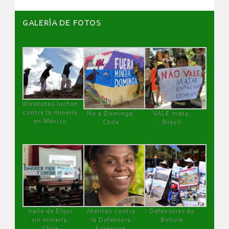
GALERÌA DE FOTOS
Wirakutas luchan
contra la minería
No a Dominga,
VALE mata,
en México
Chile
Brasil
Valle de Elqui
Atentan contra
Defensoras de
sin minería.
la Defensora
Bolivia
Chile
Francisca