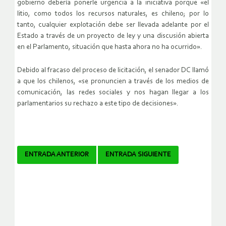
gobierno debería ponerle urgencia a la iniciativa porque «el
litio, como todos los recursos naturales, es chileno; por lo
tanto, cualquier explotación debe ser llevada adelante por el
Estado a través de un proyecto de ley y una discusión abierta
en el Parlamento, situación que hasta ahora no ha ocurrido».
Debido al fracaso del proceso de licitación, el senador DC llamó
a que los chilenos, «se pronuncien a través de los medios de
comunicación, las redes sociales y nos hagan llegar a los
parlamentarios su rechazo a este tipo de decisiones».
Navegador
ENTRADA ANTERIOR
ENTRADA SIGUIENTE
de
artículos