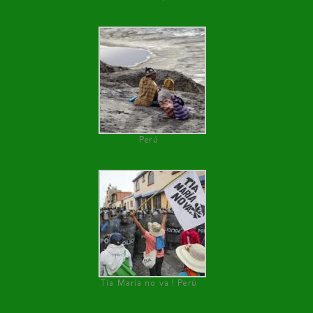
Perú
Tía María no va ! Perú