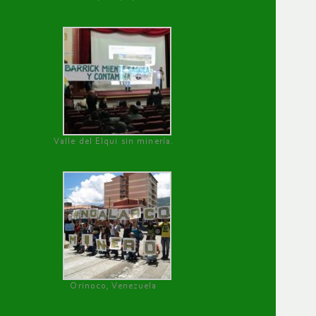
Valle del Elqui sin minería.
Orinoco, Venezuela