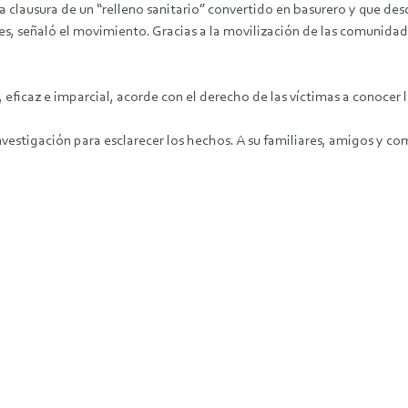
clausura de un “relleno sanitario” convertido en basurero y que desd
s, señaló el movimiento. Gracias a la movilización de las comunidad
 eficaz e imparcial, acorde con el derecho de las víctimas a conocer l
e investigación para esclarecer los hechos. A su familiares, amigos y