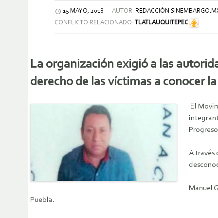
15 MAYO, 2018
AUTOR:
REDACCIÓN SINEMBARGO.M
CONFLICTO RELACIONADO:
TLATLAUQUITEPEC
La organización exigió a las autorid
derecho de las víctimas a conocer la
El Movim
integrant
Progreso
A través
desconoc
Manuel Ga
Puebla.