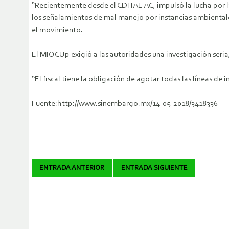
“Recientemente desde el CDHAE AC, impulsó la lucha por la 
los señalamientos de mal manejo por instancias ambientale
el movimiento.
El MIOCUp exigió a las autoridades una investigación seria,
“El fiscal tiene la obligación de agotar todas las líneas d
Fuente:http://www.sinembargo.mx/14-05-2018/3418336
Navegador
ENTRADA ANTERIOR
ENTRADA SIGUIENTE
de
artículos