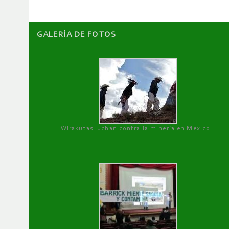
GALERÌA DE FOTOS
Wirakutas luchan contra la minería en México