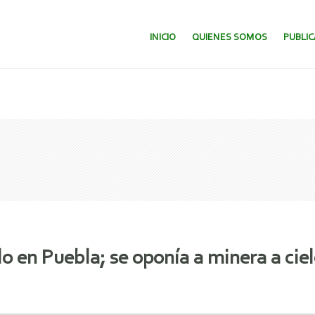
SALTAR AL CONTENIDO.
INICIO
QUIENES SOMOS
PUBLI
 en Puebla; se oponía a minera a ciel