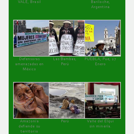
VALE, Brasil
Bariloche,
Argentina
Defensoras
Las Bambas,
PUEBLA, Pue, 27
amenazadas en
Perú
Enero
México
Amazonía
Perú
Valle del Elqui
defiende su
sin minería.
territorio