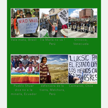
Vale mata, Brasil
Tía María no va !
Orinoco,
Perú
Venezuela
Pueblo Shuar
defensora de la
Caimanes, Chile
dice no a la
tierra, Melchora,
minería, Ecuador
Perú