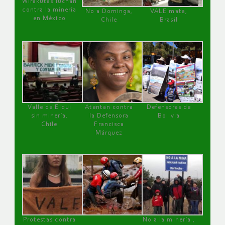
Wirakutas luchan
contra la minería
No a Dominga,
VALE mata,
en México
Chile
Brasil
Valle de Elqui
Atentan contra
Defensoras de
sin minería.
la Defensora
Bolivia
Chile
Francisca
Márquez
Protestas contra
No a la minería ,