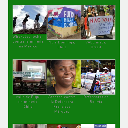
Wirakutas luchan
contra la minería
No a Dominga,
VALE mata,
en México
Chile
Brasil
Valle de Elqui
Atentan contra
Defensoras de
sin minería.
la Defensora
Bolivia
Chile
Francisca
Márquez