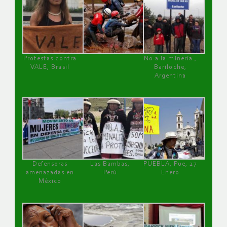
Protestas contra
No a la minería ,
VALE, Brasil
Bariloche,
Argentina
Defensoras
Las Bambas,
PUEBLA, Pue, 27
amenazadas en
Perú
Enero
México