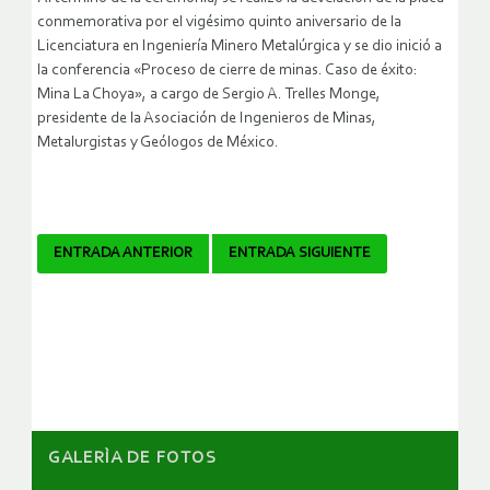
conmemorativa por el vigésimo quinto aniversario de la
Licenciatura en Ingeniería Minero Metalúrgica y se dio inició a
la conferencia «Proceso de cierre de minas. Caso de éxito:
Mina La Choya», a cargo de Sergio A. Trelles Monge,
presidente de la Asociación de Ingenieros de Minas,
Metalurgistas y Geólogos de México.
Navegador
ENTRADA ANTERIOR
ENTRADA SIGUIENTE
de
artículos
GALERÌA DE FOTOS