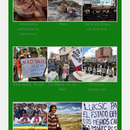
Amazonía
Perú
Valle del Elqui
defiende su
sin minería.
territorio
Vale mata, Brasil
Tía María no va !
Orinoco,
Perú
Venezuela