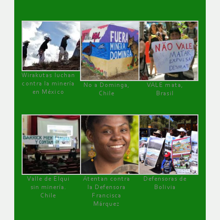
Wirakutas luchan
contra la minería
No a Dominga,
VALE mata,
en México
Chile
Brasil
Valle de Elqui
Atentan contra
Defensoras de
sin minería.
la Defensora
Bolivia
Chile
Francisca
Márquez