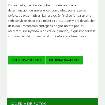
Por su parte, fuentes de gobierno señalan que la
determinación de anular el concurso obedece a razones
jurídicas y pragmáticas. La resolución final se funda en una
serie de vicios de procedimiento constatados y a la devolución
de la documentación entregada originalmente por los
oferentes, incluyendo la boleta de garantía, lo que impediría la
continuidad del proceso o retrotraerlo a una fase previa.
Navegador
ENTRADA ANTERIOR
ENTRADA SIGUIENTE
de
artículos
GALERÌA DE FOTOS