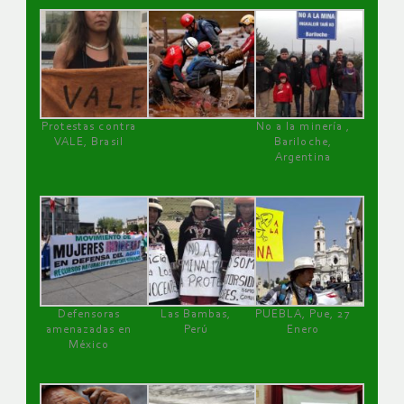
Protestas contra
No a la minería ,
VALE, Brasil
Bariloche,
Argentina
Defensoras
Las Bambas,
PUEBLA, Pue, 27
amenazadas en
Perú
Enero
México