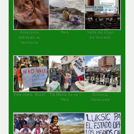
Amazonía
Perú
Valle del Elqui
defiende su
sin minería.
territorio
Vale mata, Brasil
Tía María no va !
Orinoco,
Perú
Venezuela