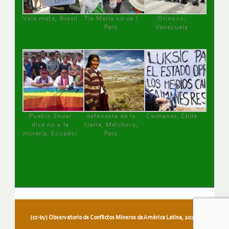
Vale mata, Brasil
Tía María no va !
Orinoco,
Perú
Venezuela
Pueblo Shuar
defensora de la
Caimanes, Chile
dice no a la
tierra, Melchora,
minería, Ecuador
Perú
(cc-by) Observatorio de Conflictos Mineros de América Latina, 2026