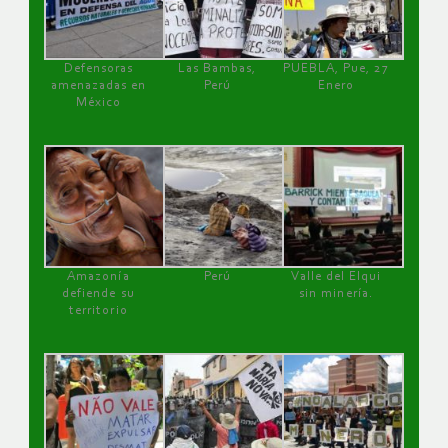
Defensoras
Las Bambas,
PUEBLA, Pue, 27
amenazadas en
Perú
Enero
México
Amazonía
Perú
Valle del Elqui
defiende su
sin minería.
territorio