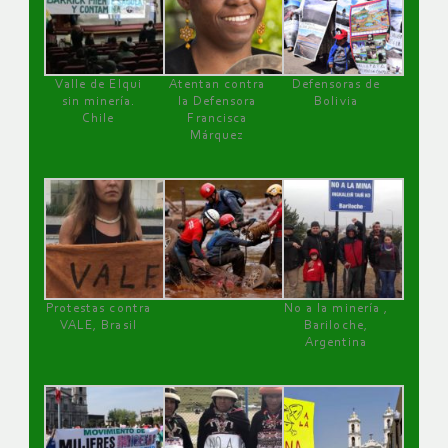
Valle de Elqui
Atentan contra
Defensoras de
sin minería.
la Defensora
Bolivia
Chile
Francisca
Márquez
Protestas contra
No a la minería ,
VALE, Brasil
Bariloche,
Argentina