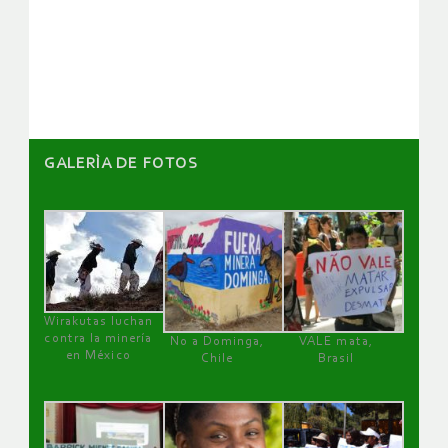
de
artículos
GALERÌA DE FOTOS
Wirakutas luchan
contra la minería
No a Dominga,
VALE mata,
en México
Chile
Brasil