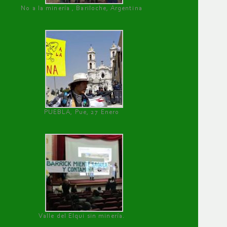
No a la minería , Bariloche, Argentina
PUEBLA, Pue, 27 Enero
Valle del Elqui sin minería.