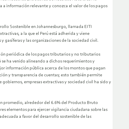
a a información relevante y conozca el valor de los pagos
arrollo Sostenible en Johannesburgo, llamada EITI
xtractivas, a la que el Perú está adherida y viene
gasíferas y las organizaciones de la sociedad civil.
ión periódica de los pagos tributarios y no tributarios
rú se ha venido alineando a dichos requerimientos y
mejor información pública acerca de los montos que pagan
ción y transparencia de cuentas; esto también permite
de gobiernos, empresas extractivas y sociedad civil ha sido y
, en promedio, alrededor del 6.6% del Producto Bruto
ores elementos para ejercer vigilancia ciudadana sobre las
adecuada a favor del desarrollo sostenible de las