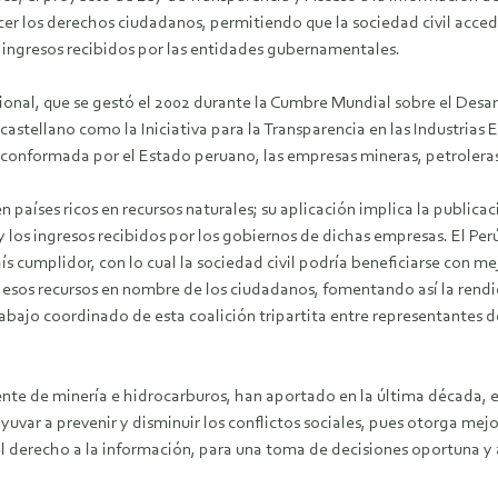
er los derechos ciudadanos, permitiendo que la sociedad civil acced
os ingresos recibidos por las entidades gubernamentales.
nacional, que se gestó el 2002 durante la Cumbre Mundial sobre el Des
castellano como la Iniciativa para la Transparencia en las Industrias E
onformada por el Estado peruano, las empresas mineras, petroleras y 
países ricos en recursos naturales; su aplicación implica la publicac
y los ingresos recibidos por los gobiernos de dichas empresas. El Pe
aís cumplidor, con lo cual la sociedad civil podría beneficiarse con 
 esos recursos en nombre de los ciudadanos, fomentando así la rendi
 trabajo coordinado de esta coalición tripartita entre representantes 
lmente de minería e hidrocarburos, han aportado en la última década
dyuvar a prevenir y disminuir los conflictos sociales, pues otorga mej
del derecho a la información, para una toma de decisiones oportuna y 