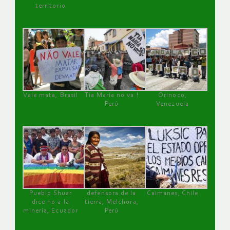
territorio
Vale mata, Brasil
Tía María no va !
Orinoco,
Perú
Venezuela
Pueblo Shuar
defensora de la
Caimanes, Chile
dice no a la
tierra, Melchora,
minería, Ecuador
Perú