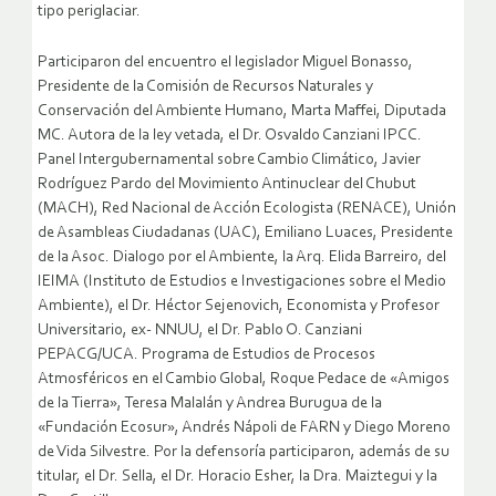
tipo periglaciar.
Participaron del encuentro el legislador Miguel Bonasso,
Presidente de la Comisión de Recursos Naturales y
Conservación del Ambiente Humano, Marta Maffei, Diputada
MC. Autora de la ley vetada, el Dr. Osvaldo Canziani IPCC.
Panel Intergubernamental sobre Cambio Climático, Javier
Rodríguez Pardo del Movimiento Antinuclear del Chubut
(MACH), Red Nacional de Acción Ecologista (RENACE), Unión
de Asambleas Ciudadanas (UAC), Emiliano Luaces, Presidente
de la Asoc. Dialogo por el Ambiente, la Arq. Elida Barreiro, del
IEIMA (Instituto de Estudios e Investigaciones sobre el Medio
Ambiente), el Dr. Héctor Sejenovich, Economista y Profesor
Universitario, ex- NNUU, el Dr. Pablo O. Canziani
PEPACG/UCA. Programa de Estudios de Procesos
Atmosféricos en el Cambio Global, Roque Pedace de «Amigos
de la Tierra», Teresa Malalán y Andrea Burugua de la
«Fundación Ecosur», Andrés Nápoli de FARN y Diego Moreno
de Vida Silvestre. Por la defensoría participaron, además de su
titular, el Dr. Sella, el Dr. Horacio Esher, la Dra. Maiztegui y la