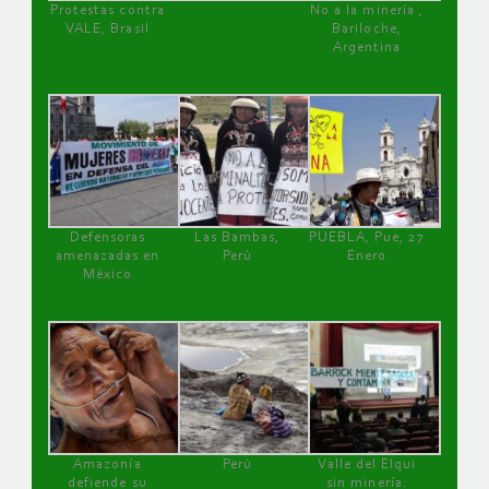
Protestas contra
No a la minería ,
VALE, Brasil
Bariloche,
Argentina
Defensoras
Las Bambas,
PUEBLA, Pue, 27
amenazadas en
Perú
Enero
México
Amazonía
Perú
Valle del Elqui
defiende su
sin minería.