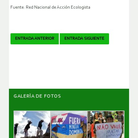
Fuente: Red Nacional de Acción Ecologista
Navegador
ENTRADA ANTERIOR
ENTRADA SIGUIENTE
de
artículos
GALERÌA DE FOTOS