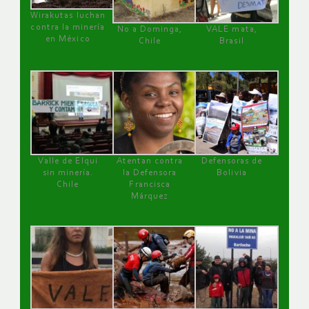
Wirakutas luchan
contra la minería
No a Dominga,
VALE mata,
en México
Chile
Brasil
Valle de Elqui
Atentan contra
Defensoras de
sin minería.
la Defensora
Bolivia
Chile
Francisca
Márquez