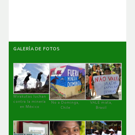
de
artículos
GALERÌA DE FOTOS
Wirakutas luchan
contra la minería
No a Dominga,
VALE mata,
en México
Chile
Brasil