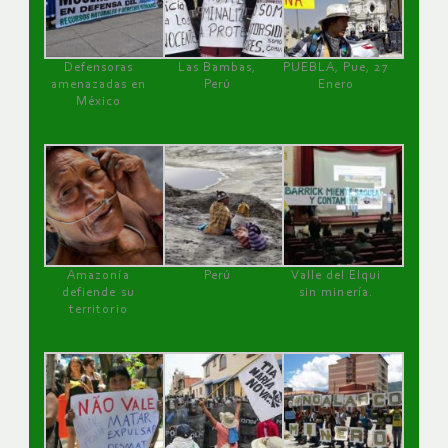
Defensoras
Las Bambas,
PUEBLA, Pue, 27
amenazadas en
Perú
Enero
México
Amazonía
Perú
Valle del Elqui
defiende su
sin minería.
territorio