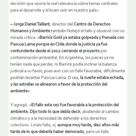
decisión que «pone la real relevancia sobre temas centrales
para el desarrollo y el buen vivir en nuestro país».
– Jorge Daniel Taillant
, director del
Centro de Derechos
Humanos y Ambiente
también festejó el fallo y observó con su
mirada crítica: «
Barrick Gold ya estaba golpeada y frenada con
Pascua Lama porque en Chile donde la justicia ya fue
contundente desde el 2012
cerrando el proyecto
por
contaminación ambiental. En Argentina, los jueces ya no
tenían nada que perder, ni Barrick podía inclinar la balanza
judicial a su favor, pues aun con un fallo favorable, difícilmente
podrían levantar Pascua Lama. O sea,
la suerte estaba echada,
y las estrellas se alinearon a favor de la protección del
ambiente
«.
Y agregó: «
El fallo esta vez fue favorable a la protección del
ambiente. Dijo todo lo que debía decir
, aludiendo al cambio
climático y a la necesidad de defender a los derechos
colectivos. Lindo fallo, sí,
aunque muy tarde, diez años más
tarde de lo que debería haber demorado
, pero un fallo