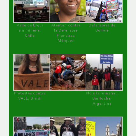
Valle de Elqui
Atentan contra
Defensoras de
sin minería.
la Defensora
Bolivia
Chile
Francisca
Márquez
Protestas contra
No a la minería ,
VALE, Brasil
Bariloche,
Argentina