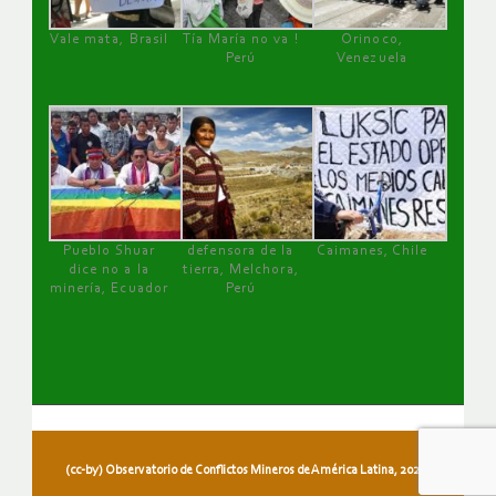
Vale mata, Brasil
Tía María no va !
Orinoco,
Perú
Venezuela
Pueblo Shuar
defensora de la
Caimanes, Chile
dice no a la
tierra, Melchora,
minería, Ecuador
Perú
(cc-by) Observatorio de Conflictos Mineros de América Latina, 2026