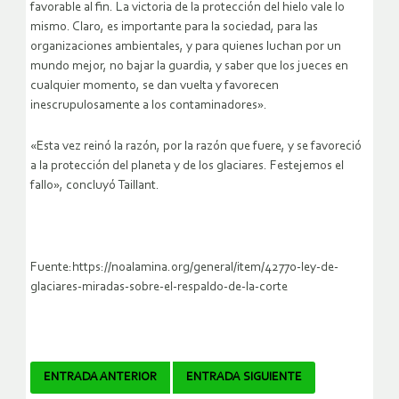
favorable al fin. La victoria de la protección del hielo vale lo
mismo. Claro, es importante para la sociedad, para las
organizaciones ambientales, y para quienes luchan por un
mundo mejor, no bajar la guardia, y saber que los jueces en
cualquier momento, se dan vuelta y favorecen
inescrupulosamente a los contaminadores».
«Esta vez reinó la razón, por la razón que fuere, y se favoreció
a la protección del planeta y de los glaciares. Festejemos el
fallo», concluyó Taillant.
Fuente:https://noalamina.org/general/item/42770-ley-de-
glaciares-miradas-sobre-el-respaldo-de-la-corte
Navegador
ENTRADA ANTERIOR
ENTRADA SIGUIENTE