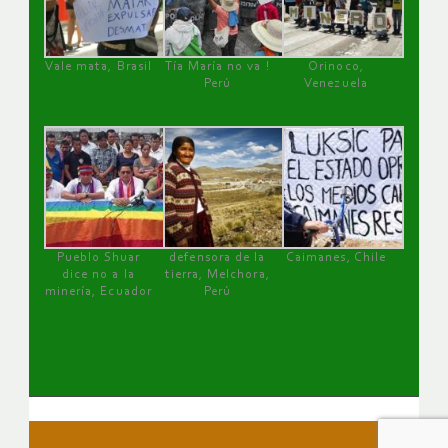
Vale mata, Brasil
Tía María no va !
Orinoco,
Perú
Venezuela
Pueblo Shuar
defensora de la
Caimanes, Chile
dice no a la
tierra, Melchora,
minería, Ecuador
Perú