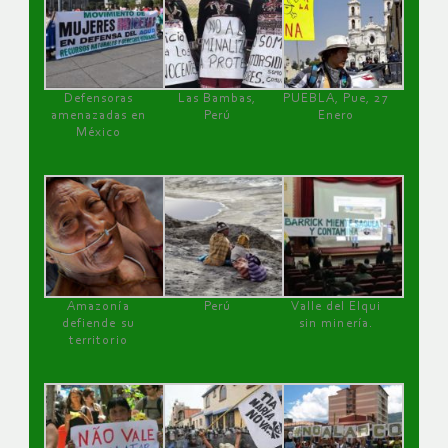
Defensoras
Las Bambas,
PUEBLA, Pue, 27
amenazadas en
Perú
Enero
México
Amazonía
Perú
Valle del Elqui
defiende su
sin minería.
territorio