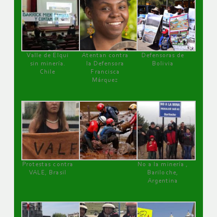
Valle de Elqui
Atentan contra
Defensoras de
sin minería.
la Defensora
Bolivia
Chile
Francisca
Márquez
Protestas contra
No a la minería ,
VALE, Brasil
Bariloche,
Argentina