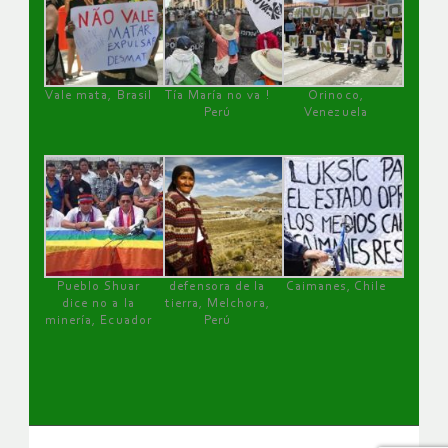
Vale mata, Brasil
Tía María no va !
Orinoco,
Perú
Venezuela
Pueblo Shuar
defensora de la
Caimanes, Chile
dice no a la
tierra, Melchora,
minería, Ecuador
Perú