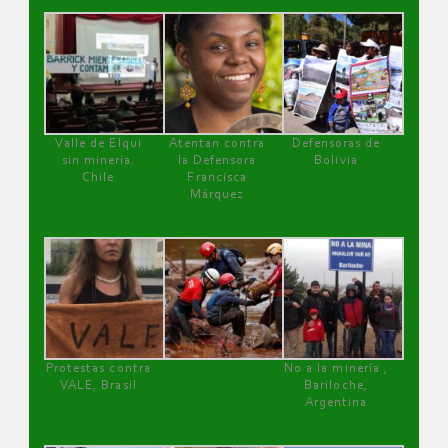
Valle de Elqui
Atentan contra
Defensoras de
sin minería.
la Defensora
Bolivia
Chile
Francisca
Márquez
Protestas contra
No a la minería ,
VALE, Brasil
Bariloche,
Argentina