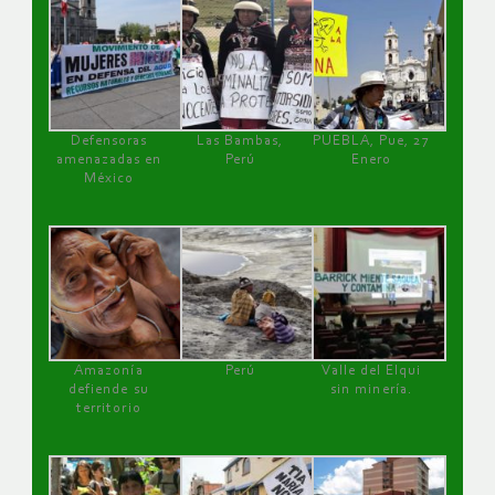
Defensoras
Las Bambas,
PUEBLA, Pue, 27
amenazadas en
Perú
Enero
México
Amazonía
Perú
Valle del Elqui
defiende su
sin minería.
territorio